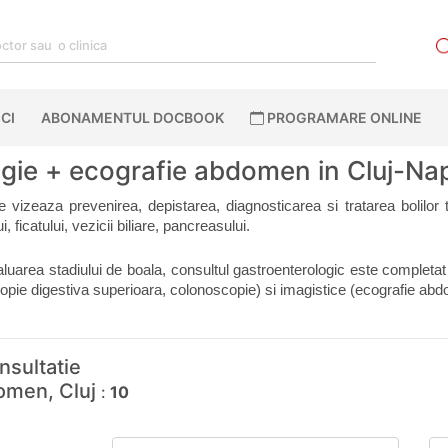
CI
ABONAMENTUL DOCBOOK
PROGRAMARE ONLINE
gie + ecografie abdomen in Cluj-Nap
 vizeaza prevenirea, depistarea, diagnosticarea si tratarea bolilor tu
, ficatului, vezicii biliare, pancreasului.
luarea stadiului de boala, consultul gastroenterologic este completat 
opie digestiva superioara, colonoscopie) si imagistice (ecografie abd
nsultatie
domen, Cluj
:
10