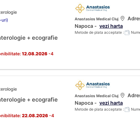
terologie
Adres
Anastasios Medical Cluj
-uri)
Napoca -
vezi harta
Metode de plata acceptate :
Numer
terologie + ecografie
nibilitate:
12.08.2026
-4
terologie
Adres
Anastasios Medical Cluj
terologie + ecografie
Napoca -
vezi harta
Metode de plata acceptate :
Numer
nibilitate:
22.08.2026
-4