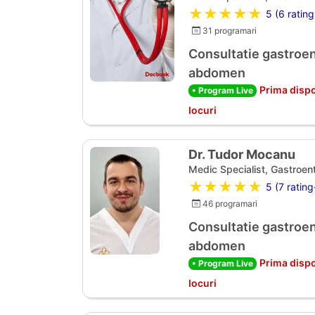
★★★★★
5 (6 rating
31 programari
Consultatie gastroen
abdomen
Prima dispo
• Program Live
locuri
Dr. Tudor Mocanu
Medic Specialist, Gastroen
★★★★★
5 (7 rating
46 programari
Consultatie gastroen
abdomen
Prima dispo
• Program Live
locuri