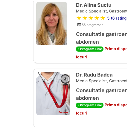
Dr. Alina Suciu
Medic Specialist, Gastroen
★★★★★
5 (6 rating
55 programari
Consultatie gastroen
abdomen
Prima dispo
• Program Live
locuri
Dr. Radu Badea
Medic Specialist, Gastroen
Consultatie gastroen
abdomen
Prima dispo
• Program Live
locuri