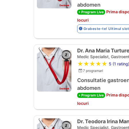
abdomen
Prima dispo
• Program Live
locuri
Grabeste-te! Ultimul slot
Dr. Ana Maria Turtur
Medic Specialist, Gastroen
★★★★★
5 (1 rating
7 programari
Consultatie gastroen
abdomen
Prima dispo
• Program Live
locuri
Dr. Teodora Irina Ma
Medic Specialist, Gastroen