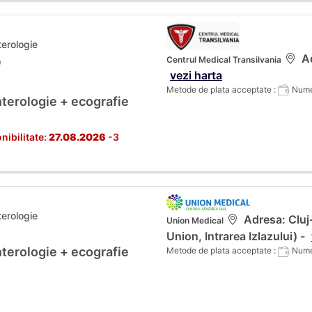
terologie
Ad
Centrul Medical Transilvania
)
vezi harta
Metode de plata acceptate :
Numer
terologie + ecografie
nibilitate:
27.08.2026
-3
terologie
Adresa: Cluj
Union Medical
Union, Intrarea Izlazului) -
terologie + ecografie
Metode de plata acceptate :
Numer