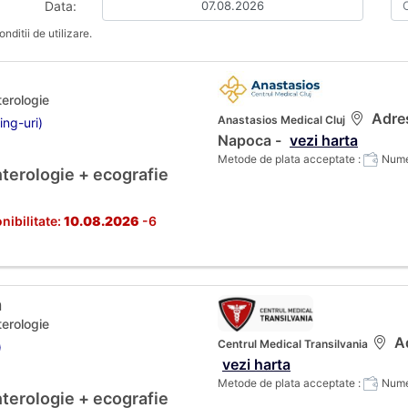
Data:
nditii de utilizare.
terologie
Adres
Anastasios Medical Cluj
ing-uri)
Napoca -
vezi harta
Metode de plata acceptate :
Numer
terologie + ecografie
nibilitate:
10.08.2026
-6
n
terologie
Ad
Centrul Medical Transilvania
)
vezi harta
Metode de plata acceptate :
Numer
terologie + ecografie