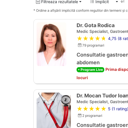
Filtreaza rezultatele
Implicit
* Ordine a afișării implicită conform regulilor din termeni și co
Dr. Gota Rodica
Medic Specialist, Gastroen
★★★★★
4,75 (8 rat
79 programari
Consultatie gastroen
abdomen
Prima dispo
• Program Live
locuri
Dr. Mocan Tudor Ioa
Medic Specialist, Gastroen
★★★★★
5 (1 rating
2 programari
Consultatie gastroen