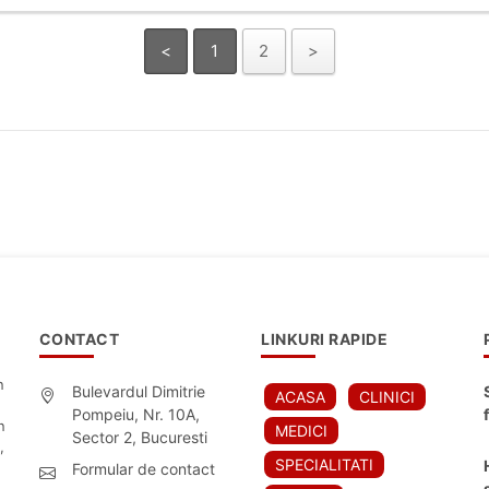
<
1
2
>
CONTACT
LINKURI RAPIDE
n
Bulevardul Dimitrie
ACASA
CLINICI
Pompeiu, Nr. 10A,
n
MEDICI
Sector 2, Bucuresti
,
SPECIALITATI
Formular de contact