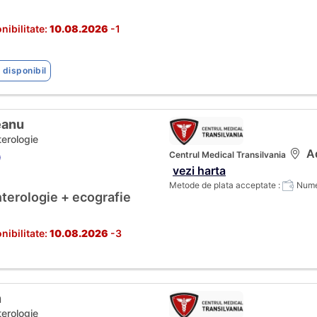
nibilitate:
10.08.2026
-1
 disponibil
eanu
terologie
Ad
Centrul Medical Transilvania
)
vezi harta
Metode de plata acceptate :
Numer
terologie + ecografie
nibilitate:
10.08.2026
-3
n
terologie