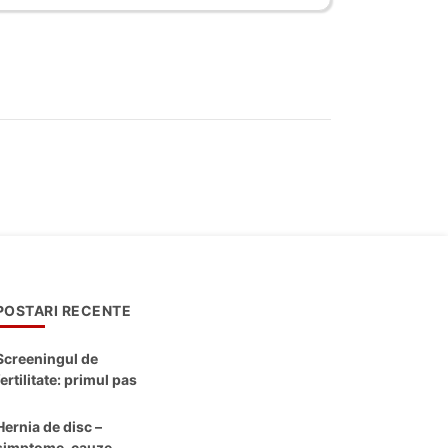
POSTARI RECENTE
Screeningul de
fertilitate: primul pas
către claritate
Hernia de disc –
simptome, cauze,