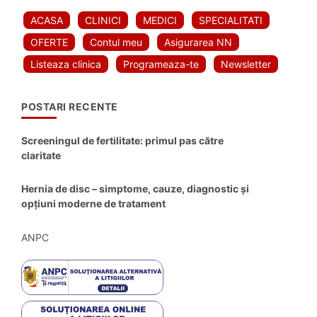
ACASA
CLINICI
MEDICI
SPECIALITATI
OFERTE
Contul meu
Asigurarea NN
Listeaza clinica
Programeaza-te
Newsletter
POSTARI RECENTE
Screeningul de fertilitate: primul pas către
claritate
Hernia de disc – simptome, cauze, diagnostic și
opțiuni moderne de tratament
ANPC