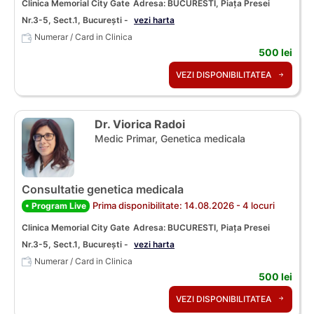
Clinica Memorial City Gate
Adresa: BUCURESTI, Piața Presei
Nr.3-5, Sect.1, București -
vezi harta
Numerar / Card in Clinica
500 lei
VEZI DISPONIBILITATEA
Dr. Viorica Radoi
Medic Primar, Genetica medicala
Consultatie genetica medicala
Prima disponibilitate: 14.08.2026 - 4 locuri
• Program Live
Clinica Memorial City Gate
Adresa: BUCURESTI, Piața Presei
Nr.3-5, Sect.1, București -
vezi harta
Numerar / Card in Clinica
500 lei
VEZI DISPONIBILITATEA