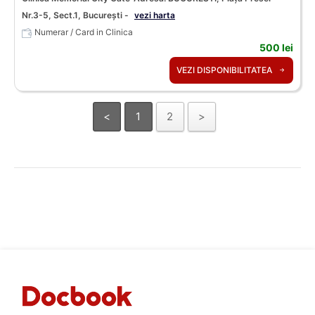
Nr.3-5, Sect.1, București -
vezi harta
Numerar / Card in Clinica
500 lei
VEZI DISPONIBILITATEA
<
1
2
>