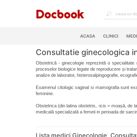
ACASA
(CURRENT)
CLINICI
MEDI
Consultatie ginecologica i
Obstetrică - ginecologie reprezintă o specialitate
proceselor biologice legate de reproducere și tratame
analize de laborator, histerosalpingografie, ecogr
Examenul citologic vaginal si mamografia sunt exa
feminine.
Obstetrica (din latina obstetrix, -icis = moașă, de l
medicală specializată a femeii in perioada de sarcin
Lista medici Ginecologie, Consulta