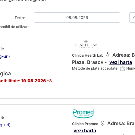
Data:
nditii de utilizare.
ie
Adresa: Br
Clinica Health Lab
g-uri)
Plaza, Brasov -
vezi harta
Metode de plata acceptate :
Numer
gica
nibilitate:
19.08.2026
-3
ie
Adresa: Bras
Clinica Promed
g-uri)
vezi harta