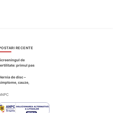
POSTARI RECENTE
Screeningul de
fertilitate: primul pas
către claritate
Hernia de disc –
simptome, cauze,
diagnostic și opțiuni
moderne de
ANPC
tratament