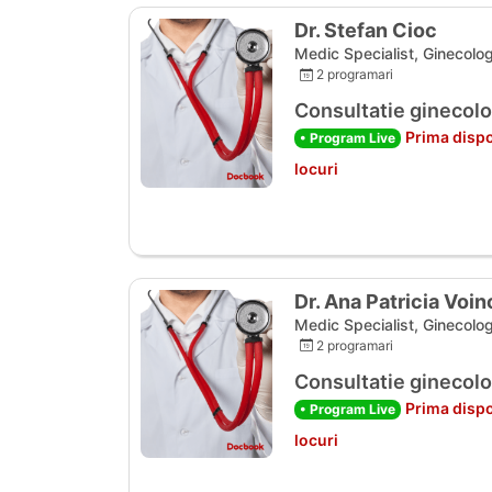
Dr. Stefan Cioc
Medic Specialist, Ginecolog
2 programari
Consultatie ginecolo
Prima dispo
• Program Live
locuri
Dr. Ana Patricia Voi
Medic Specialist, Ginecolog
2 programari
Consultatie ginecolo
Prima dispo
• Program Live
locuri