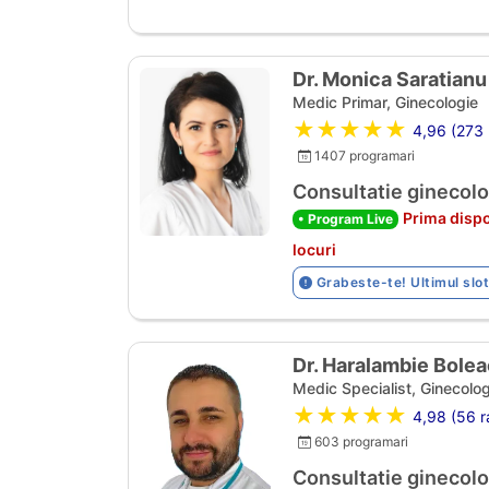
Dr. Monica Saratianu
Medic Primar, Ginecologie
★★★★★
4,96 (273 r
1407 programari
Consultatie ginecolo
Prima dispo
• Program Live
locuri
Grabeste-te! Ultimul slot
Dr. Haralambie Bolea
Medic Specialist, Ginecolog
★★★★★
4,98 (56 ra
603 programari
Consultatie ginecolo