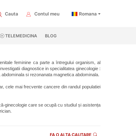
Cauta
Contul meu
Romana
TELEMEDICINA
BLOG
nitale feminine ca parte a întregului organism, al 
vestigatii diagnostice in specialitatea ginecologie : 
ata abdominala si rezonanata magnetica abdominala. 
 cele mai frecvente cancere din randul populatiei 
ică-ginecologie care se ocupă cu studiul și asistența 
rician.
FA O ALTA CAUTARE