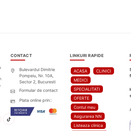
CONTACT
LINKURI RAPIDE
n
Bulevardul Dimitrie
ACASA
CLINICI
Pompeiu, Nr. 10A,
n
MEDICI
Sector 2, Bucuresti
,
SPECIALITATI
Formular de contact
OFERTE
Plata online prin::
Contul meu
Asigurarea NN
Listeaza clinica