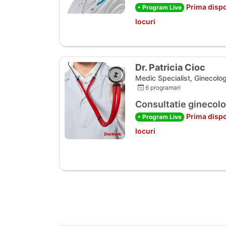
Prima dispo
• Program Live
locuri
Dr. Patricia Cioc
Medic Specialist, Ginecolog
6 programari
Consultatie ginecolo
Prima dispo
• Program Live
locuri