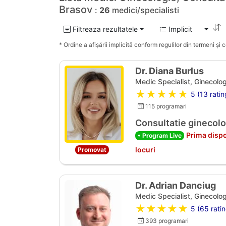
Brasov
:
26
medici/specialisti
Filtreaza rezultatele
Implicit
* Ordine a afișării implicită conform regulilor din termeni și co
Dr. Diana Burlus
Medic Specialist, Ginecolog
★★★★★
5 (13 ratin
115 programari
Consultatie ginecolo
Prima dispo
• Program Live
locuri
Promovat
Dr. Adrian Danciug
Medic Specialist, Ginecolog
★★★★★
5 (65 ratin
393 programari