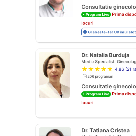
Consultatie ginecolo
Prima dispo
• Program Live
locuri
Grabeste-te! Ultimul slot
Dr. Natalia Burduja
Medic Specialist, Ginecolog
★★★★★
4,86 (21 ra
206 programari
Consultatie ginecolo
Prima dispo
• Program Live
locuri
Dr. Tatiana Cristea