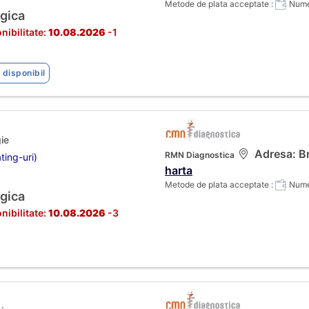
Metode de plata acceptate :
Numer
gica
nibilitate:
10.08.2026
-1
 disponibil
ie
Adresa: Br
RMN Diagnostica
ting-uri)
harta
Metode de plata acceptate :
Numer
gica
nibilitate:
10.08.2026
-3