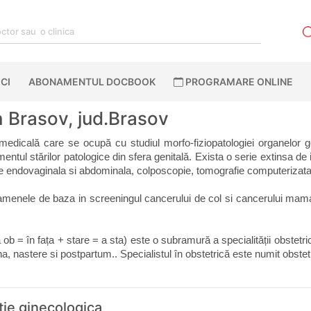
CI
ABONAMENTUL DOCBOOK
PROGRAMARE ONLINE
n Brasov, jud.Brasov
 medicală care se ocupă cu studiul morfo-fiziopatologiei organelor ge
ntul stărilor patologice din sfera genitală. Exista o serie extinsa de in
afie endovaginala si abdominala, colposcopie, tomografie computeriz
menele de baza in screeningul cancerului de col si cancerului mamar,
a ob = în fața + stare = a sta) este o subramură a specialității obstetr
a, nastere si postpartum.. Specialistul în obstetrică este numit obstet
tie ginecologica,