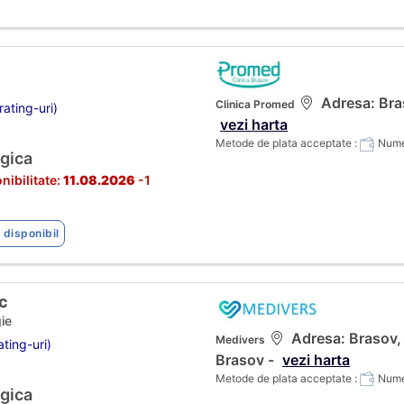
Adresa: Bras
Clinica Promed
ating-uri)
vezi harta
Metode de plata acceptate :
Numer
gica
nibilitate:
11.08.2026
-1
 disponibil
c
ie
Adresa: Brasov, C
Medivers
ting-uri)
Brasov -
vezi harta
Metode de plata acceptate :
Numer
gica