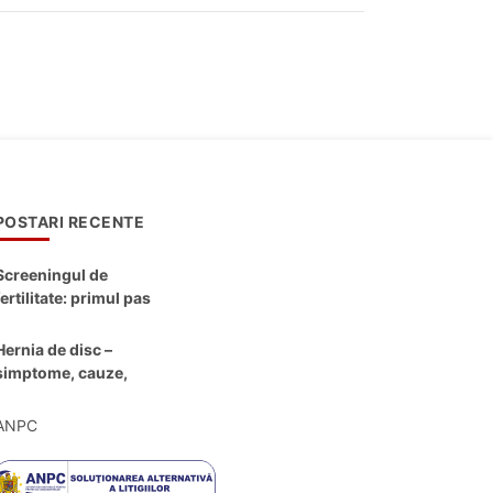
POSTARI RECENTE
Screeningul de
fertilitate: primul pas
către claritate
Hernia de disc –
simptome, cauze,
diagnostic și opțiuni
moderne de
ANPC
tratament