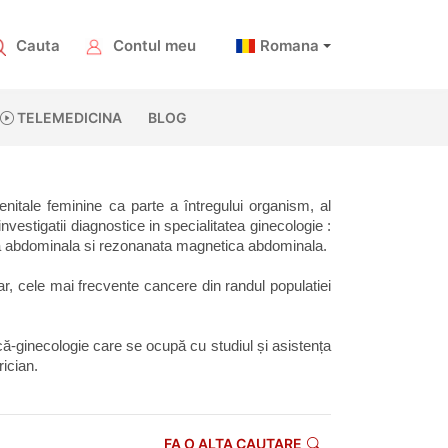
Cauta
Contul meu
Romana
TELEMEDICINA
BLOG
nitale feminine ca parte a întregului organism, al 
vestigatii diagnostice in specialitatea ginecologie : 
ata abdominala si rezonanata magnetica abdominala. 
 cele mai frecvente cancere din randul populatiei 
ică-ginecologie care se ocupă cu studiul și asistența 
rician.
FA O ALTA CAUTARE