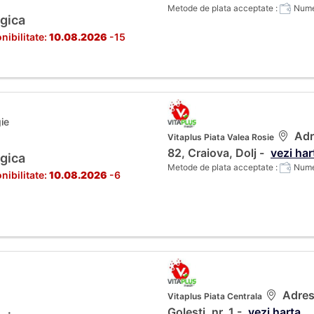
Metode de plata acceptate :
Numer
gica
nibilitate:
10.08.2026
-15
ie
Adre
Vitaplus Piata Valea Rosie
82, Craiova, Dolj -
vezi har
gica
Metode de plata acceptate :
Numer
nibilitate:
10.08.2026
-6
Adresa
Vitaplus Piata Centrala
Golesti, nr. 1 -
vezi harta