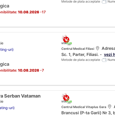
Metode de plata acceptate :
Numer
gica
nibilitate:
10.08.2026
-17
ie
Adresa:
Centrul Medical Filiasi
ting-uri)
Sc. 1, Parter, Filiasi. -
vezi 
Metode de plata acceptate :
Numer
gica
nibilitate:
10.08.2026
-7
dra Serban Vataman
ie
A
Centrul Medical Vitaplus Gara
ting-uri)
Brancusi (P-ta Garii) Nr 3, 