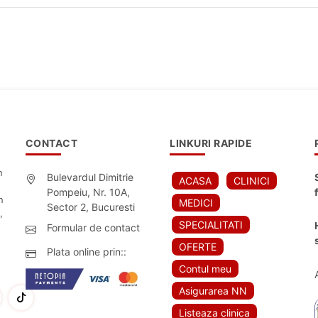
CONTACT
LINKURI RAPIDE
n
Bulevardul Dimitrie
ACASA
CLINICI
Pompeiu, Nr. 10A,
n
MEDICI
Sector 2, Bucuresti
,
SPECIALITATI
Formular de contact
OFERTE
Plata online prin::
Contul meu
Asigurarea NN
Listeaza clinica