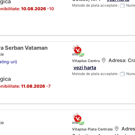
gica
Metode de plata acceptate :
Numer
nibilitate:
10.08.2026
-10
dra Serban Vataman
ie
Adresa: Cra
Vitaplus Centru
ting-uri)
vezi harta
Metode de plata acceptate :
Numer
gica
nibilitate:
11.08.2026
-7
ie
Adresa
Vitaplus Piata Centrala