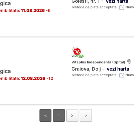
Golesti, nr. 1 -
vezi harta
gica
Metode de plata acceptate :
Numer
nibilitate:
11.08.2026
-6
Vitaplus Independenta (Spital)
Craiova, Dolj -
vezi harta
gica
Metode de plata acceptate :
Numer
nibilitate:
12.08.2026
-10
<
1
2
>