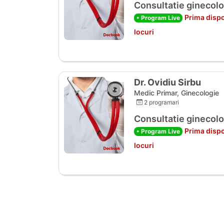
Consultatie ginecolo
Prima dispo
• Program Live
locuri
Dr. Ovidiu Sirbu
Medic Primar, Ginecologie
2 programari
Consultatie ginecolo
Prima dispo
• Program Live
locuri