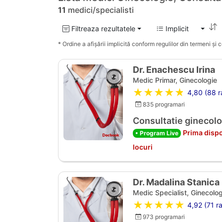
11
medici/specialisti
Filtreaza rezultatele
Implicit
* Ordine a afișării implicită conform regulilor din termeni și co
Dr. Enachescu Irina
Medic Primar, Ginecologie
★★★★★
4,80 (88 ra
835 programari
Consultatie ginecolo
Prima dispo
• Program Live
locuri
Dr. Madalina Stanica
Medic Specialist, Ginecolog
★★★★★
4,92 (71 ra
973 programari