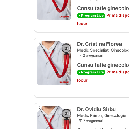
Consultatie ginecolo
Prima dispo
• Program Live
locuri
Dr. Cristina Florea
Medic Specialist, Ginecolog
2 programari
Consultatie ginecolo
Prima dispo
• Program Live
locuri
Dr. Ovidiu Sirbu
Medic Primar, Ginecologie
2 programari