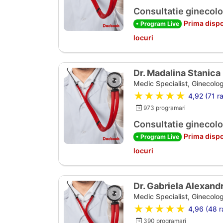
Consultatie ginecolo
Prima dispo
• Program Live
locuri
Dr. Madalina Stanica
Medic Specialist, Ginecolog
★★★★★
4,92 (71 ra
973 programari
Consultatie ginecolo
Prima dispo
• Program Live
locuri
Dr. Gabriela Alexan
Medic Specialist, Ginecolog
★★★★★
4,96 (48 ra
390 programari