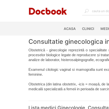
ACASA
(CURRENT)
CLINICI
MEDI
Consultatie ginecologica in 
Obstetrică - ginecologie reprezintă o specialitate
proceselor biologice legate de reproducere și tratame
analize de laborator, histerosalpingografie, ecogr
Examenul citologic vaginal si mamografia sunt exa
feminine.
Obstetrica (din latina obstetrix, -icis = moașă, de l
medicală specializată a femeii in perioada de sarcin
Lista medici Ginecologie, Consulta