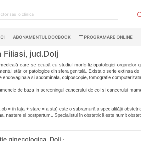
CI
ABONAMENTUL DOCBOOK
PROGRAMARE ONLINE
Filiasi, jud.Dolj
 medicală care se ocupă cu studiul morfo-fiziopatologiei organelor ge
ntul stărilor patologice din sfera genitală. Exista o serie extinsa de in
afie endovaginala si abdominala, colposcopie, tomografie computeriz
menele de baza in screeningul cancerului de col si cancerului mamar,
a ob = în fața + stare = a sta) este o subramură a specialității obstetr
a, nastere si postpartum.. Specialistul în obstetrică este numit obstet
tie ginecologica, Dolj
: