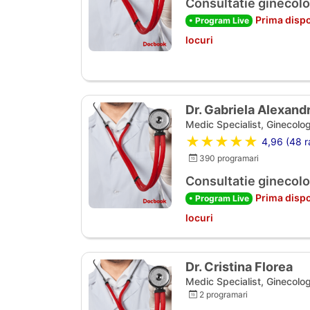
Consultatie ginecolo
Prima dispo
• Program Live
locuri
Dr. Gabriela Alexan
Medic Specialist, Ginecolog
★★★★★
4,96 (48 ra
390 programari
Consultatie ginecolo
Prima dispo
• Program Live
locuri
Dr. Cristina Florea
Medic Specialist, Ginecolog
2 programari