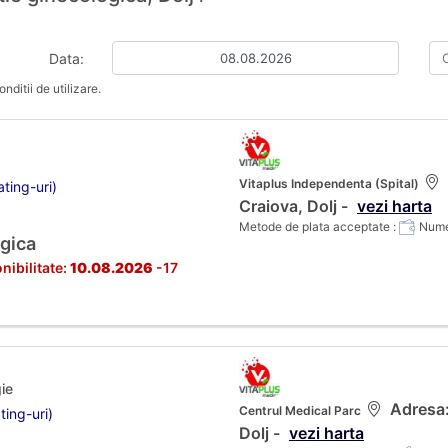
Data:
nditii de utilizare.
Vitaplus Independenta (Spital)
ting-uri)
Craiova, Dolj -
vezi harta
Metode de plata acceptate :
Numer
gica
nibilitate:
10.08.2026
-17
ie
Adresa: 
Centrul Medical Parc
ting-uri)
Dolj -
vezi harta