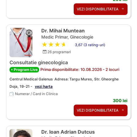
VEZI DISPONIBILITATEA
Dr. Mihai Muntean
Medic Primar, Ginecologie
★★★★★
3,67 (3 rating-uri)
26 programari
Consultatie ginecologica
Prima disponibilitate: 10.08.2026 - 2 locuri
• Program Live
Centrul Medical Galenus
Adresa: Targu Mures, Str. Gheorghe
Doja, 19-21 -
vezi harta
Numerar / Card in Clinica
300 lei
VEZI DISPONIBILITATEA
Dr. Ioan Adrian Dutcus