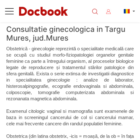
Consultatie ginecologica in Targu
Mures, jud.Mures
Obstetrică - ginecologie reprezintă o specialitate medicală care 
se ocupă cu studiul morfo-fiziopatologiei organelor genitale 
feminine ca parte a întregului organism, al proceselor biologice 
legate de reproducere și tratamentul stărilor patologice din 
sfera genitală. Exista o serie extinsa de investigatii diagnostice 
in specialitatea ginecologie : analize de laborator, 
histerosalpingografie, ecografie endovaginala si abdominala, 
colposcopie, tomografie computerizata abdominala si 
rezonanata magnetica abdominala. 
Examenul citologic vaginal si mamografia sunt examenele de 
baza in screeningul cancerului de col si cancerului mamar, 
cele mai frecvente cancere din randul populatiei feminine.
Obstetrica (din latina obstetrix, -icis = moașă, de la ob = în fața 