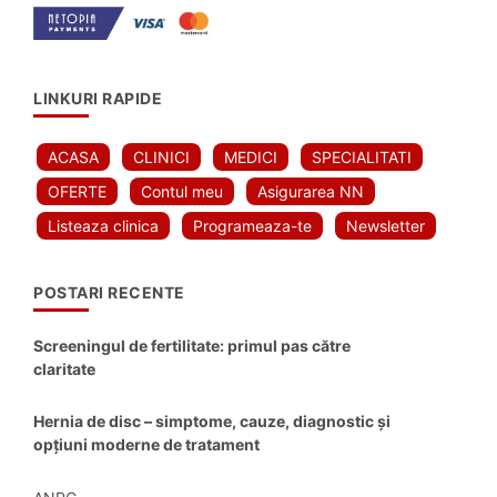
LINKURI RAPIDE
ACASA
CLINICI
MEDICI
SPECIALITATI
OFERTE
Contul meu
Asigurarea NN
Listeaza clinica
Programeaza-te
Newsletter
POSTARI RECENTE
Screeningul de fertilitate: primul pas către
claritate
Hernia de disc – simptome, cauze, diagnostic și
opțiuni moderne de tratament