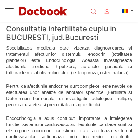
Consultatie infertilitate cuplu in
BUCURESTI, jud.Bucuresti
Specialitatea medicala care vizeaza diagnosticarea si 
tratamentul afectiunilor sistemului endocrin (totalitatea 
glandelor) este Endocrinologia. Aceasta investigheaza 
afectiunile tiroidiene, hipofizare, adrenale, gonadale si 
tulburarile metabolismului calcic (osteoporoza, osteomalacia).
Pentru ca afectiunile endocrine sunt complexe, este nevoie de 
efectuarea unor analize de laborator specifice (Fertilitate si 
Determinari hormonale) si investigatii radiologice multiple, 
pentru acuratetea si precocitatea diagnosticului.
Endocrinologia a adus contributii importante la intelegerea 
functiei sistemului cardiovascular. Tesuturile cardiace sunt si 
ele organe endocrine, iar stimulii care afecteaza sistemul 
cardiovascular actioneaza prin intemediul receptorilor 