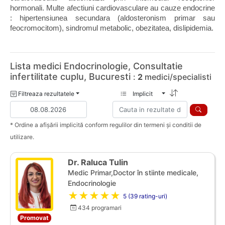
hormonali. Multe afectiuni cardiovasculare au cauze endocrine 
: hipertensiunea secundara (aldosteronism primar sau 
feocromocitom), sindromul metabolic, obezitatea, dislipidemia.
Lista medici Endocrinologie, Consultatie
infertilitate cuplu, Bucuresti
:
2
medici/specialisti
Filtreaza rezultatele
Implicit
* Ordine a afișării implicită conform regulilor din termeni și conditii de
utilizare.
Dr. Raluca Tulin
Medic Primar,Doctor în stiinte medicale,
Endocrinologie
★★★★★
5 (39 rating-uri)
434 programari
Promovat