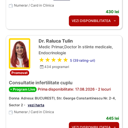
Numerar / Card in Clinica
430 lei
VEZI DISPONIBILITATEA
Dr. Raluca Tulin
Medic Primar,Doctor în stiinte medicale,
Endocrinologie
★★★★★
5 (39 rating-uri)
434 programari
Promovat
Consultatie infertilitate cuplu
Prima disponibilitate: 17.08.2026 - 2 locuri
• Program Live
Donna
Adresa: BUCURESTI, Str. George Constantinescu Nr. 2-4,
Sector 2 -
vezi harta
Numerar / Card in Clinica
445 lei
VEZI DISPONIBILITATEA