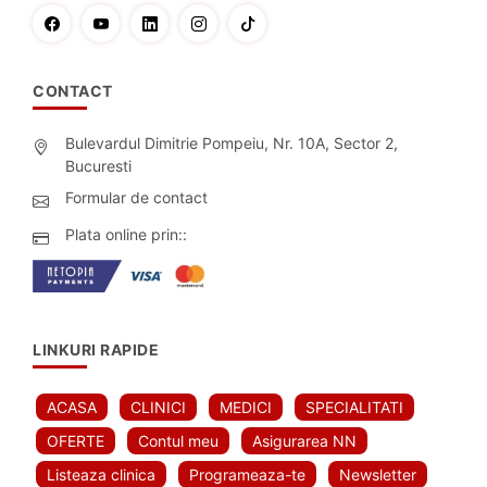
CONTACT
Bulevardul Dimitrie Pompeiu, Nr. 10A, Sector 2,
Bucuresti
Formular de contact
Plata online prin::
LINKURI RAPIDE
ACASA
CLINICI
MEDICI
SPECIALITATI
OFERTE
Contul meu
Asigurarea NN
Listeaza clinica
Programeaza-te
Newsletter