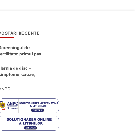
POSTARI RECENTE
Screeningul de
fertilitate: primul pas
către claritate
Hernia de disc –
simptome, cauze,
diagnostic și opțiuni
moderne de
ANPC
tratament