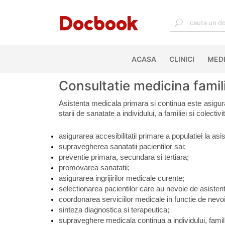
ACASA
(CURRENT)
CLINICI
MEDI
Consultatie medicina famil
Asistenta medicala primara si continua este asigura
starii de sanatate a individului, a familiei si colectiv
asigurarea accesibilitatii primare a populatiei la as
supravegherea sanatatii pacientilor sai;
preventie primara, secundara si tertiara;
promovarea sanatatii;
asigurarea ingrijirilor medicale curente;
selectionarea pacientilor care au nevoie de asistent
coordonarea serviciilor medicale in functie de nevoi
sinteza diagnostica si terapeutica;
supraveghere medicala continua a individului, familiei