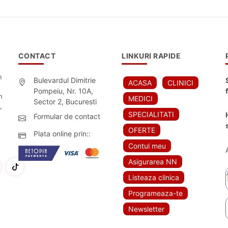
CONTACT
LINKURI RAPIDE
n
Bulevardul Dimitrie
ACASA
CLINICI
Pompeiu, Nr. 10A,
n
MEDICI
Sector 2, Bucuresti
,
SPECIALITATI
Formular de contact
OFERTE
Plata online prin::
Contul meu
Asigurarea NN
Listeaza clinica
Programeaza-te
Newsletter