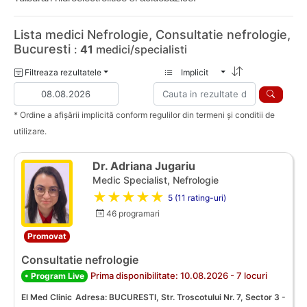
Lista medici Nefrologie, Consultatie nefrologie,
Bucuresti
:
41
medici/specialisti
Filtreaza rezultatele
Implicit
* Ordine a afișării implicită conform regulilor din termeni și conditii de
utilizare.
Dr. Adriana Jugariu
Medic Specialist, Nefrologie
★★★★★
5 (11 rating-uri)
46 programari
Promovat
Consultatie nefrologie
Prima disponibilitate: 10.08.2026 - 7 locuri
• Program Live
El Med Clinic
Adresa: BUCURESTI, Str. Troscotului Nr. 7, Sector 3 -