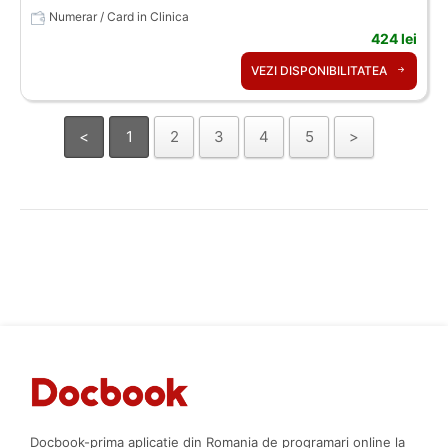
Numerar / Card in Clinica
424 lei
VEZI DISPONIBILITATEA
<
1
2
3
4
5
>
Docbook-prima aplicatie din Romania de programari online la