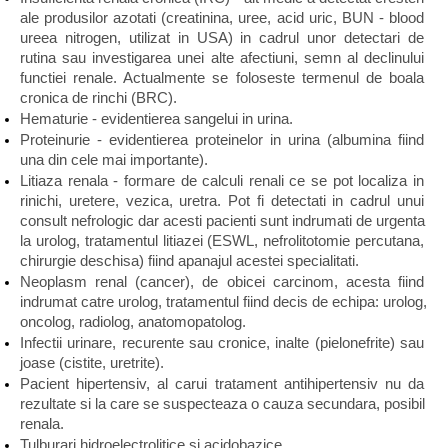
ale produsilor azotati (creatinina, uree, acid uric, BUN - blood 
ureea nitrogen, utilizat in USA) in cadrul unor detectari de 
rutina sau investigarea unei alte afectiuni, semn al declinului 
functiei renale. Actualmente se foloseste termenul de boala 
cronica de rinchi (BRC).
Hematurie - evidentierea sangelui in urina.
Proteinurie - evidentierea proteinelor in urina (albumina fiind 
una din cele mai importante).
Litiaza renala - formare de calculi renali ce se pot localiza in 
rinichi, uretere, vezica, uretra. Pot fi detectati in cadrul unui 
consult nefrologic dar acesti pacienti sunt indrumati de urgenta 
la urolog, tratamentul litiazei (ESWL, nefrolitotomie percutana, 
chirurgie deschisa) fiind apanajul acestei specialitati.
Neoplasm renal (cancer), de obicei carcinom, acesta fiind 
indrumat catre urolog, tratamentul fiind decis de echipa: urolog, 
oncolog, radiolog, anatomopatolog.
Infectii urinare, recurente sau cronice, inalte (pielonefrite) sau 
joase (cistite, uretrite).
Pacient hipertensiv, al carui tratament antihipertensiv nu da 
rezultate si la care se suspecteaza o cauza secundara, posibil 
renala.
Tulburari hidroelectrolitice si acidobazice.