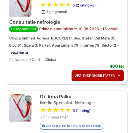
★★★★★
5 (2 rating-uri)
3 programari
Consultatie nefrologie
Prima disponibilitate: 10.08.2026 - 13 locuri
• Program Live
Clinica Kidmed
Adresa: BUCURESTI, Sos. Stefan Cel Mare 35,
Bloc 31, Scara 3, Parter, Apartament 79, Interfon 79, Sector 2 -
vezi harta
Numerar / Card in Clinica
400 lei
VEZI DISPONIBILITATEA
Dr. Irina Palko
Medic Specialist, Nefrologie
★★★★★
5 (1 rating)
17 programari
Grabeste-te! Ultimul slot disponibil