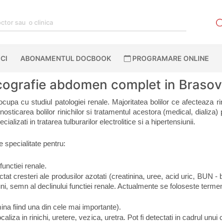
CI
ABONAMENTUL DOCBOOK
PROGRAMARE ONLINE
Ecografie abdomen complet in Brasov
upa cu studiul patologiei renale. Majoritatea bolilor ce afecteaza rin
nosticarea bolilor rinichilor si tratamentul acestora (medical, dializa)
alizati in tratarea tulburarilor electrolitice si a hipertensiunii. 
e specialitate pentru:
functiei renale.
tat cresteri ale produsilor azotati (creatinina, uree, acid uric, BUN - b
iuni, semn al declinului functiei renale. Actualmente se foloseste term
mina fiind una din cele mai importante).
caliza in rinichi, uretere, vezica, uretra. Pot fi detectati in cadrul unui