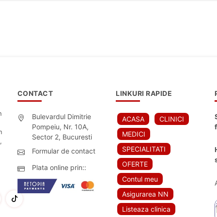
CONTACT
LINKURI RAPIDE
n
Bulevardul Dimitrie
ACASA
CLINICI
Pompeiu, Nr. 10A,
n
MEDICI
Sector 2, Bucuresti
,
SPECIALITATI
Formular de contact
OFERTE
Plata online prin::
Contul meu
Asigurarea NN
Listeaza clinica