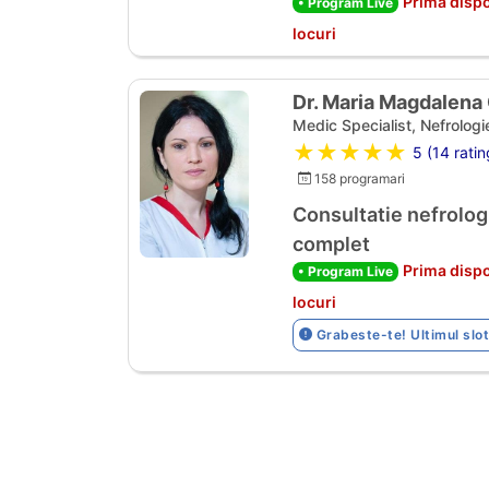
Prima dispo
• Program Live
locuri
Dr. Maria Magdalena
Medic Specialist, Nefrologi
★★★★★
5 (14 ratin
158 programari
Consultatie nefrolo
complet
Prima dispo
• Program Live
locuri
Grabeste-te! Ultimul slot