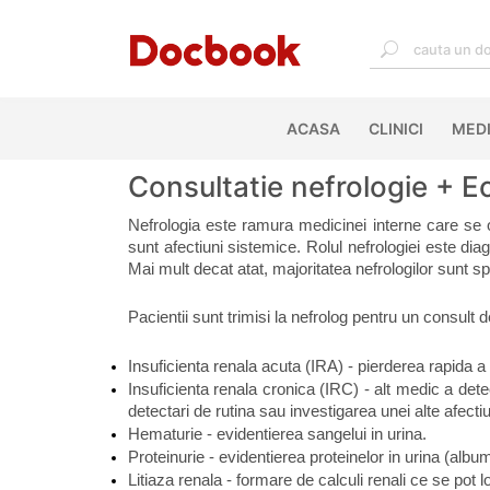
ACASA
(CURRENT)
CLINICI
MEDI
Consultatie nefrologie + 
Nefrologia este ramura medicinei interne care se oc
sunt afectiuni sistemice. Rolul nefrologiei este diag
Mai mult decat atat, majoritatea nefrologilor sunt speci
Pacientii sunt trimisi la nefrolog pentru un consult d
Insuficienta renala acuta (IRA) - pierderea rapida a 
Insuficienta renala cronica (IRC) - alt medic a detec
detectari de rutina sau investigarea unei alte afect
Hematurie - evidentierea sangelui in urina.
Proteinurie - evidentierea proteinelor in urina (albu
Litiaza renala - formare de calculi renali ce se pot lo