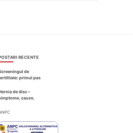
POSTARI RECENTE
Screeningul de
fertilitate: primul pas
către claritate
Hernia de disc –
simptome, cauze,
diagnostic și opțiuni
moderne de
ANPC
tratament