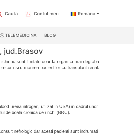
Cauta
Contul meu
Romana
TELEMEDICINA
BLOG
, jud.Brasov
ichii nu sunt limitate doar la organ ci mai degraba 
 precum si urmarirea pacientilor cu transplant renal. 
lood ureea nitrogen, utilizat in USA) in cadrul unor 
enul de boala cronica de rinchi (BRC).
 consult nefrologic dar acesti pacienti sunt indrumati 