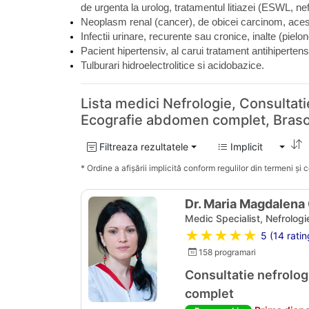
de urgenta la urolog, tratamentul litiazei (ESWL, nef
Neoplasm renal (cancer), de obicei carcinom, acesta
Infectii urinare, recurente sau cronice, inalte (pielone
Pacient hipertensiv, al carui tratament antihiperten
Tulburari hidroelectrolitice si acidobazice.
Lista medici Nefrologie, Consultati
Ecografie abdomen complet, Bras
Filtreaza rezultatele
Implicit
* Ordine a afișării implicită conform regulilor din termeni și co
Dr. Maria Magdalena
Medic Specialist, Nefrologi
★★★★★
5 (14 ratin
158 programari
Consultatie nefrolo
complet