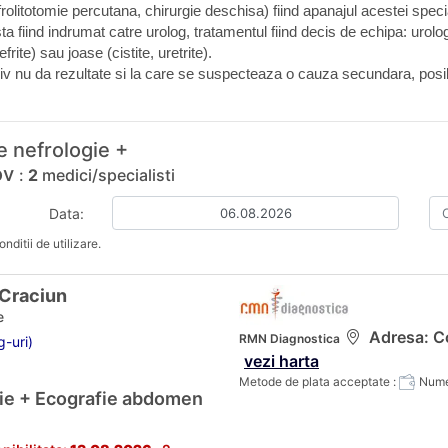
rolitotomie percutana, chirurgie deschisa) fiind apanajul acestei special
 fiind indrumat catre urolog, tratamentul fiind decis de echipa: urolo
frite) sau joase (cistite, uretrite).
siv nu da rezultate si la care se suspecteaza o cauza secundara, posib
e nefrologie +
ov
:
2
medici/specialisti
Data:
nditii de utilizare.
 Craciun
e
Adresa: Cod
RMN Diagnostica
g-uri)
vezi harta
Metode de plata acceptate :
Numer
gie + Ecografie abdomen