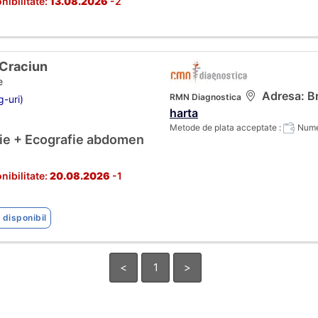
nibilitate:
13.08.2026
-2
 Craciun
e
Adresa: Br
RMN Diagnostica
g-uri)
harta
Metode de plata acceptate :
Numer
gie + Ecografie abdomen
nibilitate:
20.08.2026
-1
 disponibil
<
1
>