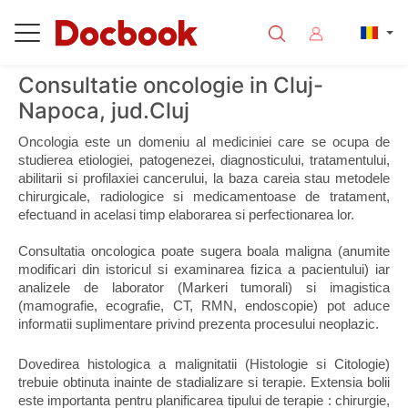
Consultatie oncologie in Cluj-
Napoca, jud.Cluj
Oncologia este un domeniu al mediciniei care se ocupa de 
studierea etiologiei, patogenezei, diagnosticului, tratamentului, 
abilitarii si profilaxiei cancerului, la baza careia stau metodele 
chirurgicale, radiologice si medicamentoase de tratament, 
efectuand in acelasi timp elaborarea si perfectionarea lor.
Consultatia oncologica poate sugera boala maligna (anumite 
modificari din istoricul si examinarea fizica a pacientului) iar 
analizele de laborator (Markeri tumorali) si imagistica 
(mamografie, ecografie, CT, RMN, endoscopie) pot aduce 
informatii suplimentare privind prezenta procesului neoplazic.
Dovedirea histologica a malignitatii (Histologie si Citologie) 
trebuie obtinuta inainte de stadializare si terapie. Extensia bolii 
este importanta pentru planificarea tipului de terapie : chirurgie, 