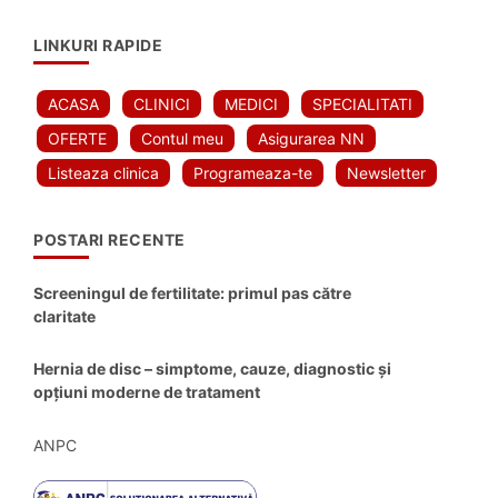
LINKURI RAPIDE
ACASA
CLINICI
MEDICI
SPECIALITATI
OFERTE
Contul meu
Asigurarea NN
Listeaza clinica
Programeaza-te
Newsletter
POSTARI RECENTE
Screeningul de fertilitate: primul pas către
claritate
Hernia de disc – simptome, cauze, diagnostic și
opțiuni moderne de tratament
ANPC