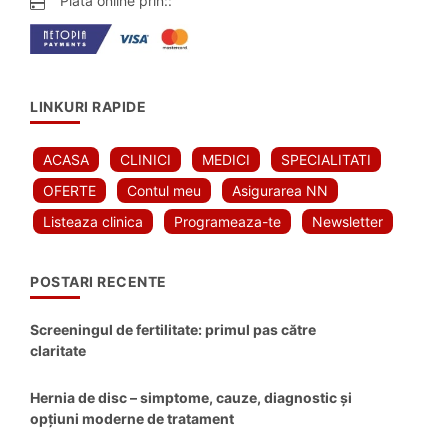
Plata online prin::
LINKURI RAPIDE
ACASA
CLINICI
MEDICI
SPECIALITATI
OFERTE
Contul meu
Asigurarea NN
Listeaza clinica
Programeaza-te
Newsletter
POSTARI RECENTE
Screeningul de fertilitate: primul pas către
claritate
Hernia de disc – simptome, cauze, diagnostic și
opțiuni moderne de tratament