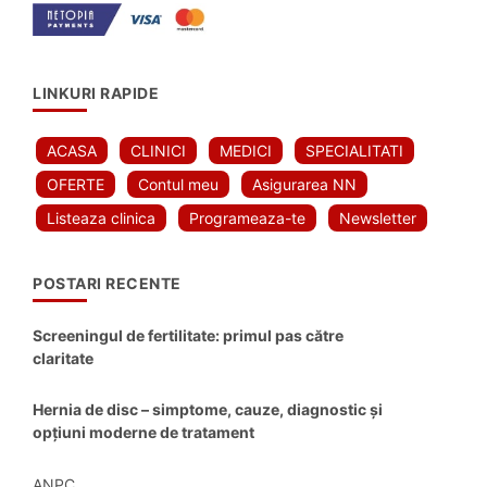
LINKURI RAPIDE
ACASA
CLINICI
MEDICI
SPECIALITATI
OFERTE
Contul meu
Asigurarea NN
Listeaza clinica
Programeaza-te
Newsletter
POSTARI RECENTE
Screeningul de fertilitate: primul pas către
claritate
Hernia de disc – simptome, cauze, diagnostic și
opțiuni moderne de tratament
ANPC