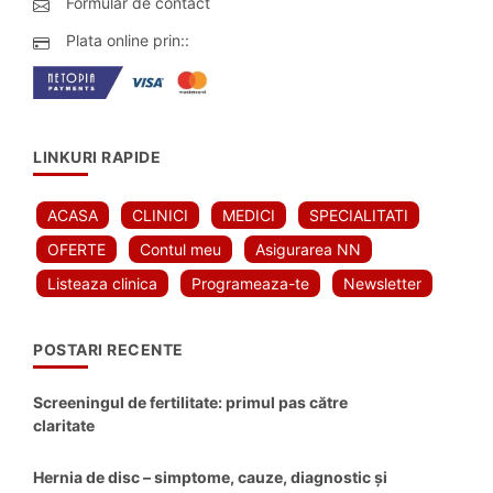
Formular de contact
Plata online prin::
LINKURI RAPIDE
ACASA
CLINICI
MEDICI
SPECIALITATI
OFERTE
Contul meu
Asigurarea NN
Listeaza clinica
Programeaza-te
Newsletter
POSTARI RECENTE
Screeningul de fertilitate: primul pas către
claritate
Hernia de disc – simptome, cauze, diagnostic și