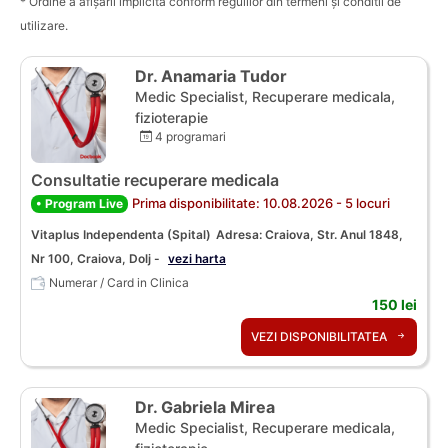
* Ordine a afișării implicită conform regulilor din termeni și conditii de
utilizare.
Dr. Anamaria Tudor
Medic Specialist, Recuperare medicala,
fizioterapie
4 programari
Consultatie recuperare medicala
Prima disponibilitate: 10.08.2026 - 5 locuri
• Program Live
Vitaplus Independenta (Spital)
Adresa: Craiova, Str. Anul 1848,
Nr 100, Craiova, Dolj -
vezi harta
Numerar / Card in Clinica
150 lei
VEZI DISPONIBILITATEA
Dr. Gabriela Mirea
Medic Specialist, Recuperare medicala,