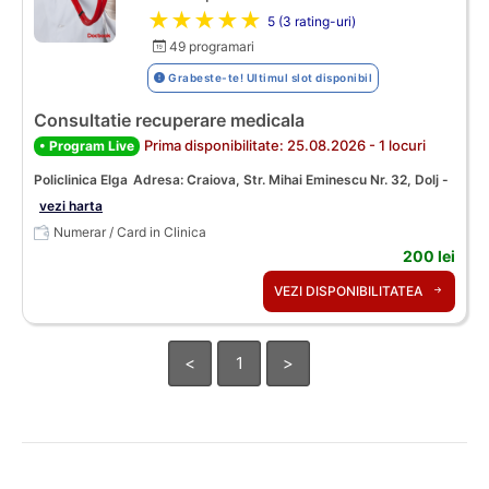
★★★★★
5 (3 rating-uri)
49 programari
Grabeste-te! Ultimul slot disponibil
Consultatie recuperare medicala
Prima disponibilitate: 25.08.2026 - 1 locuri
• Program Live
Policlinica Elga
Adresa: Craiova, Str. Mihai Eminescu Nr. 32, Dolj -
vezi harta
Numerar / Card in Clinica
200 lei
VEZI DISPONIBILITATEA
<
1
>