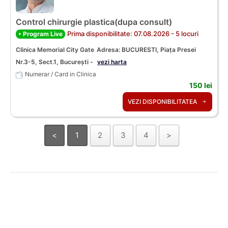
Control chirurgie plastica(dupa consult)
Prima disponibilitate: 07.08.2026 - 5 locuri
• Program Live
Clinica Memorial City Gate
Adresa: BUCURESTI, Piața Presei
Nr.3-5, Sect.1, București -
vezi harta
Numerar / Card in Clinica
150 lei
VEZI DISPONIBILITATEA
<
1
2
3
4
>