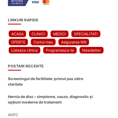
LINKURI RAPIDE
ACASA
CLINICI
MEDICI
SPECIALITATI
OFERTE
Contul meu
Asigurarea NN
Listeaza clinica
Programeaza-te
Newsletter
POSTARI RECENTE
Screeningul de fertilitate: primul pas către
claritate
Hernia de disc – simptome, cauze, diagnostic și
opțiuni moderne de tratament
ANPC