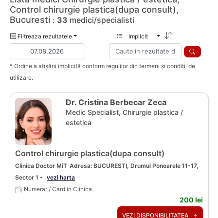
Control chirurgie plastica(dupa consult),
Bucuresti
:
33
medici/specialisti
Filtreaza rezultatele
Implicit
* Ordine a afișării implicită conform regulilor din termeni și conditii de
utilizare.
Dr. Cristina Berbecar Zeca
Medic Specialist, Chirurgie plastica /
estetica
Control chirurgie plastica(dupa consult)
Clinica Doctor MiT
Adresa: BUCURESTI, Drumul Ponoarele 11-17,
Sector 1 -
vezi harta
Numerar / Card in Clinica
200 lei
VEZI DISPONIBILITATEA