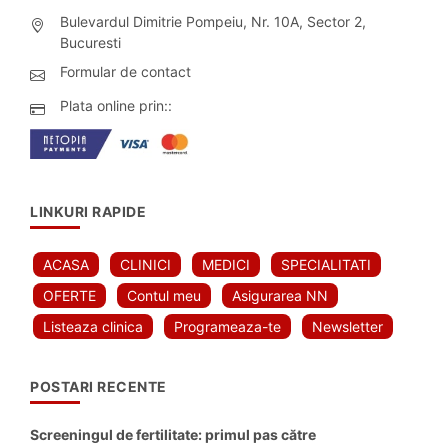
Bulevardul Dimitrie Pompeiu, Nr. 10A, Sector 2,
Bucuresti
Formular de contact
Plata online prin::
LINKURI RAPIDE
ACASA
CLINICI
MEDICI
SPECIALITATI
OFERTE
Contul meu
Asigurarea NN
Listeaza clinica
Programeaza-te
Newsletter
POSTARI RECENTE
Screeningul de fertilitate: primul pas către