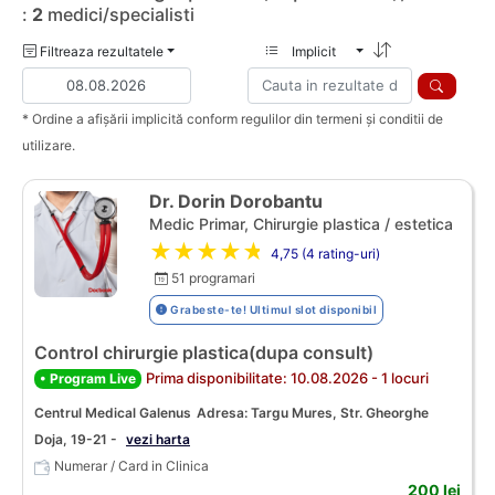
:
2
medici/specialisti
Filtreaza rezultatele
Implicit
* Ordine a afișării implicită conform regulilor din termeni și conditii de
utilizare.
Dr. Dorin Dorobantu
Medic Primar, Chirurgie plastica / estetica
★★★★★
4,75 (4 rating-uri)
51 programari
Grabeste-te! Ultimul slot disponibil
Control chirurgie plastica(dupa consult)
Prima disponibilitate: 10.08.2026 - 1 locuri
• Program Live
Centrul Medical Galenus
Adresa: Targu Mures, Str. Gheorghe
Doja, 19-21 -
vezi harta
Numerar / Card in Clinica
200 lei