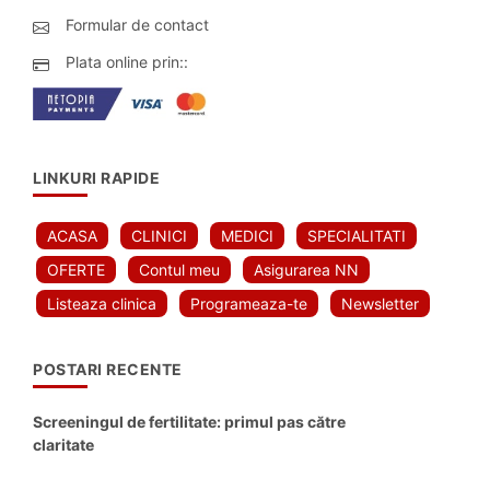
Formular de contact
Plata online prin::
LINKURI RAPIDE
ACASA
CLINICI
MEDICI
SPECIALITATI
OFERTE
Contul meu
Asigurarea NN
Listeaza clinica
Programeaza-te
Newsletter
POSTARI RECENTE
Screeningul de fertilitate: primul pas către
claritate