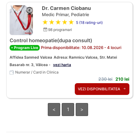
Dr. Carmen Ciobanu
Medic Primar, Pediatrie
★★★★★
5 (18 rating-uri)
98 programari
Control homeopatie(dupa consult)
Prima disponibilitate: 10.08.2026 - 4 locuri
• Program Live
Affidea Sanmed Valcea
Adresa: Ramnicu Valcea, Str. Matei
Basarab nr. 3, Vâlcea -
vezi harta
Numerar / Card in Clinica
230 lei
210 lei
VEZI DISPONIBILITATEA
<
1
>