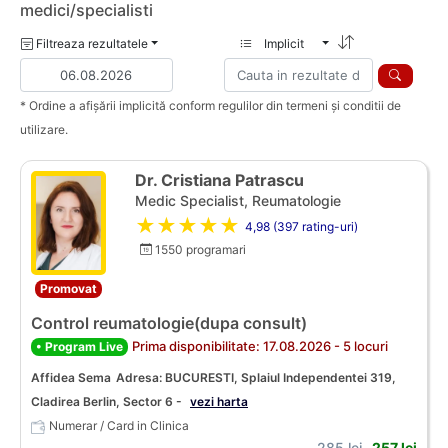
medici/specialisti
Filtreaza rezultatele
Implicit
* Ordine a afișării implicită conform regulilor din termeni și conditii de
utilizare.
Dr. Cristiana Patrascu
Medic Specialist, Reumatologie
★★★★★
4,98 (397 rating-uri)
1550 programari
Promovat
Control reumatologie(dupa consult)
Prima disponibilitate: 17.08.2026 - 5 locuri
• Program Live
Affidea Sema
Adresa: BUCURESTI, Splaiul Independentei 319,
Cladirea Berlin, Sector 6 -
vezi harta
Numerar / Card in Clinica
285 lei
257 lei