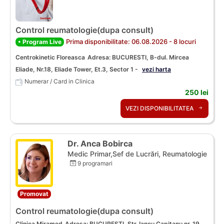
Control reumatologie(dupa consult)
Prima disponibilitate: 06.08.2026 - 8 locuri
• Program Live
Centrokinetic Floreasca
Adresa: BUCURESTI, B-dul. Mircea
Eliade, Nr.18, Eliade Tower, Et.3, Sector 1 -
vezi harta
Numerar / Card in Clinica
250 lei
VEZI DISPONIBILITATEA
Dr. Anca Bobirca
Medic Primar,Sef de Lucrări, Reumatologie
9 programari
Promovat
Control reumatologie(dupa consult)
Clinica Miramed
Adresa: BUCURESTI, Str. Iancu Capitanu nr. 19,