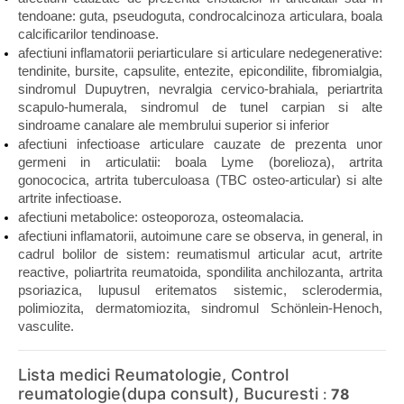
tendoane: guta, pseudoguta, condrocalcinoza articulara, boala 
calcificarilor tendinoase.
afectiuni inflamatorii periarticulare si articulare nedegenerative: 
tendinite, bursite, capsulite, entezite, epicondilite, fibromialgia, 
sindromul Dupuytren, nevralgia cervico-brahiala, periartrita 
scapulo-humerala, sindromul de tunel carpian si alte 
sindroame canalare ale membrului superior si inferior
afectiuni infectioase articulare cauzate de prezenta unor 
germeni in articulatii: boala Lyme (borelioza), artrita 
gonococica, artrita tuberculoasa (TBC osteo-articular) si alte 
artrite infectioase.
afectiuni metabolice: osteoporoza, osteomalacia.
afectiuni inflamatorii, autoimune care se observa, in general, in 
cadrul bolilor de sistem: reumatismul articular acut, artrite 
reactive, poliartrita reumatoida, spondilita anchilozanta, artrita 
psoriazica, lupusul eritematos sistemic, sclerodermia, 
polimiozita, dermatomiozita, sindromul Schönlein-Henoch, 
vasculite.
Lista medici Reumatologie, Control
reumatologie(dupa consult), Bucuresti
:
78