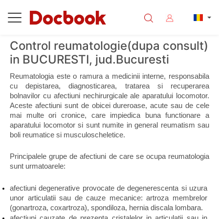
Control reumatologie(dupa consult)
in BUCURESTI, jud.Bucuresti
Reumatologia este o ramura a medicinii interne, responsabila 
cu depistarea, diagnosticarea, tratarea si recuperarea 
bolnavilor cu afectiuni nechirurgicale ale aparatului locomotor. 
Aceste afectiuni sunt de obicei dureroase, acute sau de cele 
mai multe ori cronice, care impiedica buna functionare a 
aparatului locomotor si sunt numite in general reumatism sau 
boli reumatice si musculoscheletice.
Principalele grupe de afectiuni de care se ocupa reumatologia 
sunt urmatoarele:
afectiuni degenerative provocate de degenerescenta si uzura 
unor articulatii sau de cauze mecanice: artroza membrelor 
(gonartroza, coxartroza), spondiloza, hernia discala lombara.
afectiuni cauzate de prezenta cristalelor in articulatii sau in 