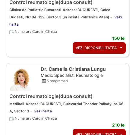
Control reumatologie(dupa consult)
Clinica de Podiatrie Bucuresti
Adresa: BUCURESTI, Calea
Dudesti, Nr.104-122, Sector 3 (in incinta Policlinicii Vitan) -
vezi
harta
Numerar / Card in Clinica
150 lei
VEZI DISPONIBILITATEA
Dr. Camelia Cristiana Lungu
Medic Specialist, Reumatologie
5 programari
Control reumatologie(dupa consult)
Medikali
Adresa: BUCURESTI, Bulevardul Theodor Pallady, nr. 66
A, Sector 3 -
vezi harta
Numerar / Card in Clinica
210 lei
VEZI DISPONIBILITATEA