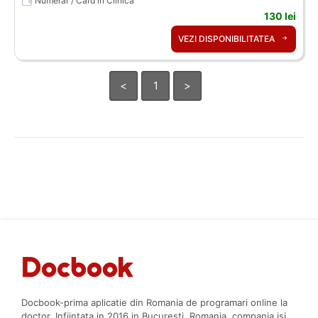
Numerar / Card in Clinica
130 lei
VEZI DISPONIBILITATEA
<
1
>
Docbook-prima aplicatie din Romania de programari online la
doctor. Infiintata in 2016 in Bucuresti, Romania, compania isi