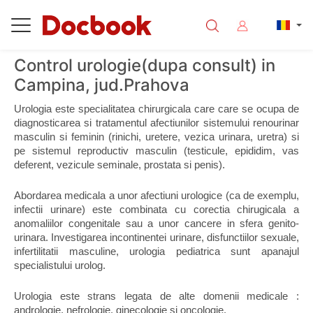
Control urologie(dupa consult) in
Campina, jud.Prahova
Urologia este specialitatea chirurgicala care care se ocupa de 
diagnosticarea si tratamentul afectiunilor sistemului renourinar 
masculin si feminin (rinichi, uretere, vezica urinara, uretra) si 
pe sistemul reproductiv masculin (testicule, epididim, vas 
deferent, vezicule seminale, prostata si penis).
Abordarea medicala a unor afectiuni urologice (ca de exemplu, 
infectii urinare) este combinata cu corectia chirugicala a 
anomaliilor congenitale sau a unor cancere in sfera genito-
urinara. Investigarea incontinentei urinare, disfunctiilor sexuale, 
infertilitatii masculine, urologia pediatrica sunt apanajul 
specialistului urolog.
Urologia este strans legata de alte domenii medicale : 
andrologie, nefrologie, ginecologie si oncologie.