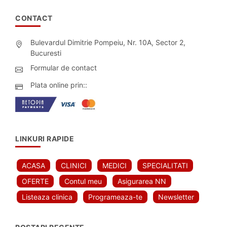
CONTACT
Bulevardul Dimitrie Pompeiu, Nr. 10A, Sector 2,
Bucuresti
Formular de contact
Plata online prin::
LINKURI RAPIDE
ACASA
CLINICI
MEDICI
SPECIALITATI
OFERTE
Contul meu
Asigurarea NN
Listeaza clinica
Programeaza-te
Newsletter