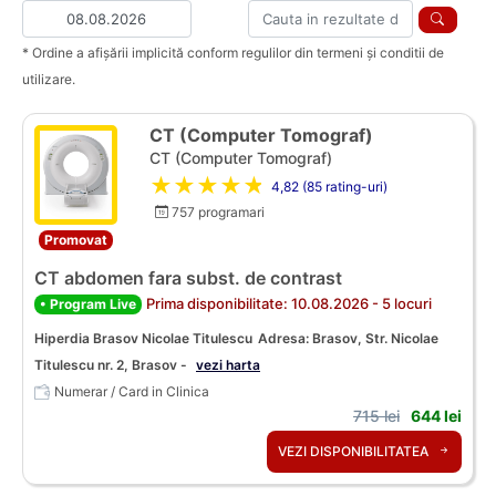
* Ordine a afișării implicită conform regulilor din termeni și conditii de
utilizare.
CT (Computer Tomograf)
CT (Computer Tomograf)
★★★★★
4,82 (85 rating-uri)
757 programari
Promovat
CT abdomen fara subst. de contrast
Prima disponibilitate: 10.08.2026 - 5 locuri
• Program Live
Hiperdia Brasov Nicolae Titulescu
Adresa: Brasov, Str. Nicolae
Titulescu nr. 2, Brasov -
vezi harta
Numerar / Card in Clinica
715 lei
644 lei
VEZI DISPONIBILITATEA