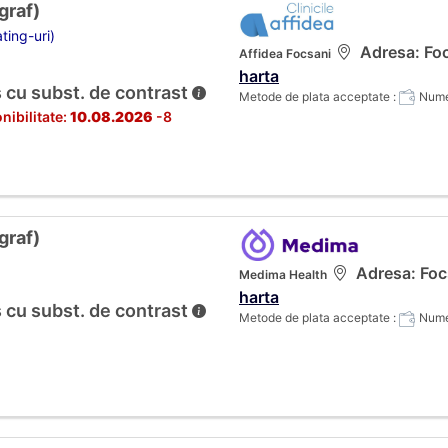
raf)
ting-uri)
Adresa: Foc
Affidea Focsani
harta
 cu subst. de contrast
Metode de plata acceptate :
Numer
nibilitate:
10.08.2026
-8
raf)
Adresa: Focs
Medima Health
harta
 cu subst. de contrast
Metode de plata acceptate :
Numer