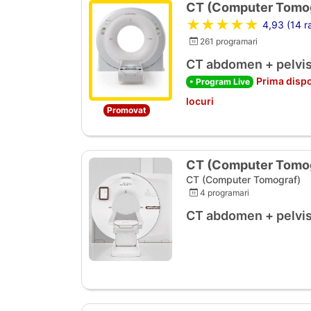
CT (Computer Tomog
★★★★★
4,93 (14 ra
261 programari
CT abdomen + pelvis
Prima dispo
• Program Live
locuri
Promovat
CT (Computer Tomog
CT (Computer Tomograf)
4 programari
CT abdomen + pelvis