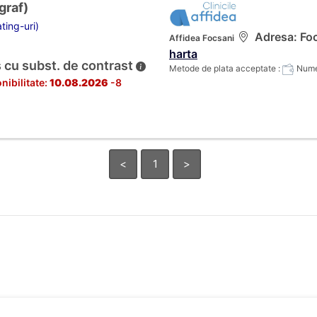
raf)
ting-uri)
Adresa: Foc
Affidea Focsani
harta
 cu subst. de contrast
Metode de plata acceptate :
Numer
nibilitate:
10.08.2026
-8
<
1
>