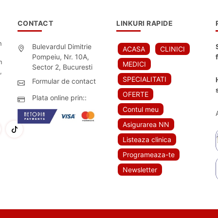
CONTACT
LINKURI RAPIDE
n
Bulevardul Dimitrie
ACASA
CLINICI
Pompeiu, Nr. 10A,
n
MEDICI
Sector 2, Bucuresti
,
SPECIALITATI
Formular de contact
OFERTE
Plata online prin::
Contul meu
Asigurarea NN
Listeaza clinica
Programeaza-te
Newsletter