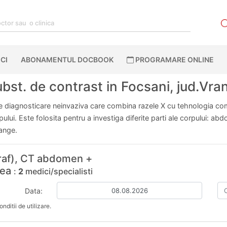
CI
ABONAMENTUL DOCBOOK
PROGRAMARE ONLINE
bst. de contrast in Focsani, jud.Vra
diagnosticare neinvaziva care combina razele X cu tehnologia comp
orpului. Este folosita pentru a investiga diferite parti ale corpului: 
sange.
raf), CT abdomen +
cea
:
2
medici/specialisti
Data:
nditii de utilizare.