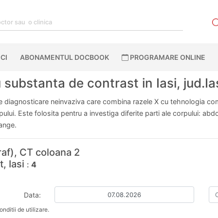
CI
ABONAMENTUL DOCBOOK
PROGRAMARE ONLINE
ubstanta de contrast in Iasi, jud.Ia
diagnosticare neinvaziva care combina razele X cu tehnologia comp
orpului. Este folosita pentru a investiga diferite parti ale corpului: 
sange.
af), CT coloana 2
, Iasi
:
4
Data:
nditii de utilizare.