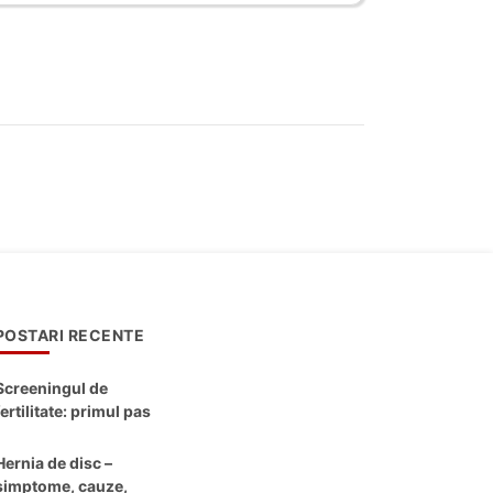
POSTARI RECENTE
Screeningul de
fertilitate: primul pas
către claritate
Hernia de disc –
simptome, cauze,