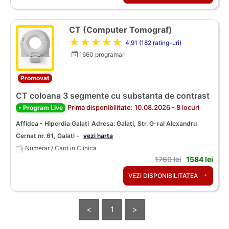
CT (Computer Tomograf)
★★★★★
4,91 (182 rating-uri)
1660 programari
Promovat
CT coloana 3 segmente cu substanta de contrast
Prima disponibilitate: 10.08.2026 - 8 locuri
• Program Live
Affidea - Hiperdia Galati
Adresa: Galati, Str. G-ral Alexandru
Cernat nr. 61, Galati -
vezi harta
Numerar / Card in Clinica
1760 lei
1584 lei
VEZI DISPONIBILITATEA
<
1
>