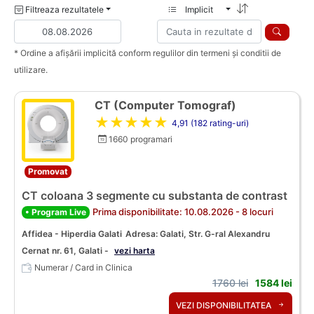
Filtreaza rezultatele
Implicit
* Ordine a afișării implicită conform regulilor din termeni și conditii de
utilizare.
CT (Computer Tomograf)
★★★★★
4,91 (182 rating-uri)
1660 programari
Promovat
CT coloana 3 segmente cu substanta de contrast
Prima disponibilitate: 10.08.2026 - 8 locuri
• Program Live
Affidea - Hiperdia Galati
Adresa: Galati, Str. G-ral Alexandru
Cernat nr. 61, Galati -
vezi harta
Numerar / Card in Clinica
1760 lei
1584 lei
VEZI DISPONIBILITATEA