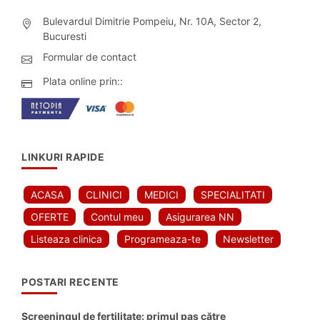
Bulevardul Dimitrie Pompeiu, Nr. 10A, Sector 2,
Bucuresti
Formular de contact
Plata online prin::
LINKURI RAPIDE
ACASA
CLINICI
MEDICI
SPECIALITATI
OFERTE
Contul meu
Asigurarea NN
Listeaza clinica
Programeaza-te
Newsletter
POSTARI RECENTE
Screeningul de fertilitate: primul pas către