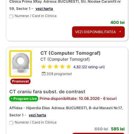
Clinica Prima XRay
Adresa: BUCURESTI, Str. Nicolae Caramfil nr
59, Sector 1 -
vezi harta
Numerar / Card in Clinica
400 lei
VEZI DISPONIBILITATEA
CT (Computer Tomograf)
CT (Computer Tomograf)
★★★★★
4,82 (22 rating-uri)
308 programari
Promovat
CT craniu fara subst. de contrast
Prima disponibilitate: 10.08.2026 - 6 locuri
• Program Live
Affidea - Hiperdia Elias
Adresa: BUCURESTI, B-dul Marasti Nr.17,
Sector 1 -
vezi harta
Numerar / Card in Clinica
650 lei
585 lei