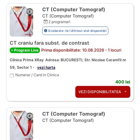
CT (Computer Tomograf)
CT (Computer Tomograf)
2 programari
Grabeste-te! Ultimul slot disponibil
CT craniu fara subst. de contrast
Prima disponibilitate: 10.08.2026 - 1 locuri
• Program Live
Clinica Prima XRay
Adresa: BUCURESTI, Str. Nicolae Caramfil nr
59, Sector 1 -
vezi harta
Numerar / Card in Clinica
400 lei
VEZI DISPONIBILITATEA
CT (Computer Tomograf)
CT (Computer Tomograf)