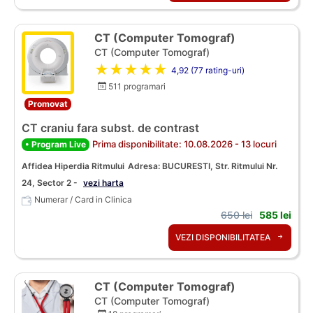
CT (Computer Tomograf)
CT (Computer Tomograf)
★★★★★
4,92 (77 rating-uri)
511 programari
Promovat
CT craniu fara subst. de contrast
Prima disponibilitate: 10.08.2026 - 13 locuri
• Program Live
Affidea Hiperdia Ritmului
Adresa: BUCURESTI, Str. Ritmului Nr.
24, Sector 2 -
vezi harta
Numerar / Card in Clinica
650 lei
585 lei
VEZI DISPONIBILITATEA
CT (Computer Tomograf)
CT (Computer Tomograf)