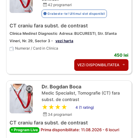
42 programari
Grabeste-te! Ultimul slot disponibil
CT craniu fara subst. de contrast
Clinica Medinst Diagnostic
Adresa: BUCURESTI, Str. Sfanta
Vineri, Nr. 29, Sector 3 -
vezi harta
Numerar / Card in Clinica
450 lei
VEZI DISPONIBILITATEA
Dr. Bogdan Boca
Medic Specialist, Tomografie (CT) fara
subst. de contrast
★★★★★
4 (1 rating)
34 programari
CT craniu fara subst. de contrast
Prima disponibilitate: 11.08.2026 - 6 locuri
• Program Live