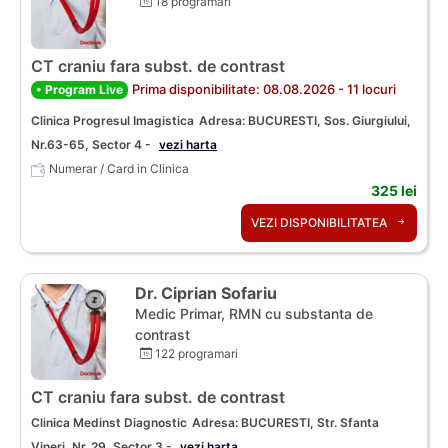
18 programari
CT craniu fara subst. de contrast
Prima disponibilitate: 08.08.2026 - 11 locuri
• Program Live
Clinica Progresul Imagistica
Adresa: BUCURESTI, Sos. Giurgiului,
Nr.63-65, Sector 4 -
vezi harta
Numerar / Card in Clinica
325 lei
VEZI DISPONIBILITATEA
Dr. Ciprian Sofariu
Medic Primar, RMN cu substanta de
contrast
122 programari
CT craniu fara subst. de contrast
Clinica Medinst Diagnostic
Adresa: BUCURESTI, Str. Sfanta
Vineri, Nr. 29, Sector 3 -
vezi harta