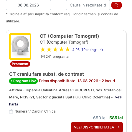
* Ordine a afișării implicită conform regulilor din termeni și conditii de
utilizare.
CT (Computer Tomograf)
CT (Computer Tomograf)
★★★★★
4,95 (19 rating-uri)
241 programari
Promovat
CT craniu fara subst. de contrast
Prima disponibilitate: 13.08.2026 - 2 locuri
• Program Live
Affidea - Hiperdia Colentina
Adresa: BUCURESTI, Sos. Stefan cel
Mare, Nr.19-21, Sector 2 (incinta Spitalului Clinic Colentina) -
vezi
harta
Numerar / Card in Clinica
650 lei
585 lei
VEZI DISPONIBILITATEA