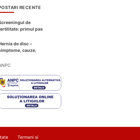
POSTARI RECENTE
Screeningul de
fertilitate: primul pas
către claritate
Hernia de disc –
simptome, cauze,
diagnostic și opțiuni
moderne de
ANPC
tratament
itate
Termeni si