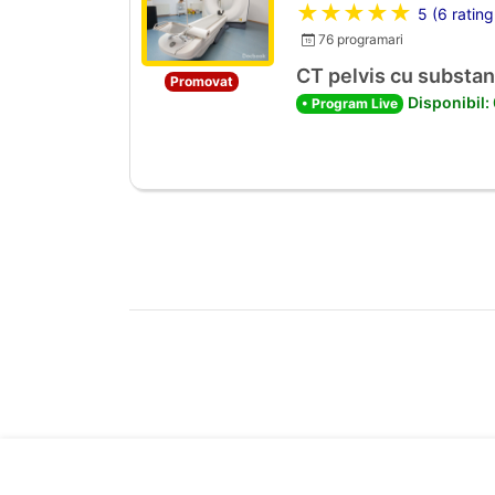
★★★★★
5 (6 rating
76 programari
CT pelvis cu substan
Promovat
Disponibil:
• Program Live