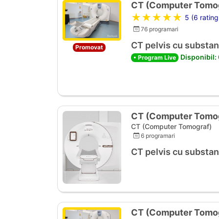
CT (Computer Tomog
★★★★★
5 (6 rating
76 programari
CT pelvis cu substan
Promovat
Disponibil:
• Program Live
CT (Computer Tomog
CT (Computer Tomograf)
6 programari
CT pelvis cu substan
CT (Computer Tomog