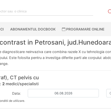
CI
ABONAMENTUL DOCBOOK
PROGRAMARE ONLINE
contrast in Petrosani, jud.Hunedoar
diagnosticare neinvaziva care combina razele X cu tehnologia comp
orpului. Este folosita pentru a investiga diferite parti ale corpului: 
sange.
f), CT pelvis cu
:
2
medici/specialisti
Data:
nditii de utilizare.