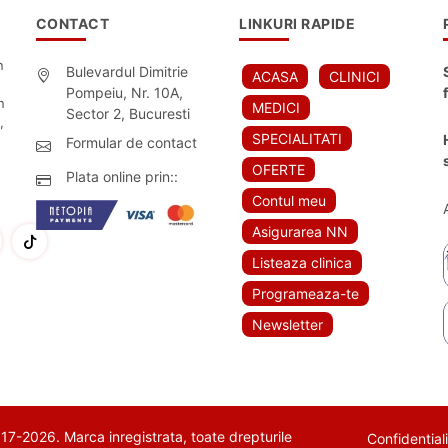
CONTACT
LINKURI RAPIDE
n
Bulevardul Dimitrie
ACASA
CLINICI
Pompeiu, Nr. 10A,
n
MEDICI
Sector 2, Bucuresti
,
SPECIALITATI
Formular de contact
OFERTE
Plata online prin::
Contul meu
Asigurarea NN
Listeaza clinica
Programeaza-te
Newsletter
7-2026. Marca inregistrata, toate drepturile
Confidential