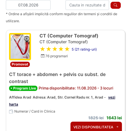
* Ordine a afișării implicită conform regulilor din termeni și conditii de
utilizare.
CT (Computer Tomograf)
CT (Computer Tomograf)
★★★★★
5 (21 rating-uri)
76 programari
Promovat
CT torace + abdomen + pelvis cu subst. de
contrast
Prima disponibilitate: 11.08.2026 - 3 locuri
• Program Live
Affidea Arad
Adresa: Arad, Str. Cornel Radu nr. 1, Arad -
vezi
harta
Numerar / Card in Clinica
1825 lei
1643 lei
VEZI DISPONIBILITATEA