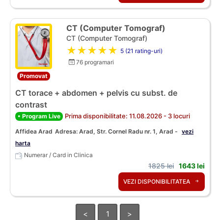
CT (Computer Tomograf)
CT (Computer Tomograf)
★★★★★
5 (21 rating-uri)
76 programari
Promovat
CT torace + abdomen + pelvis cu subst. de
contrast
Prima disponibilitate: 11.08.2026 - 3 locuri
• Program Live
Affidea Arad
Adresa: Arad, Str. Cornel Radu nr. 1, Arad -
vezi
harta
Numerar / Card in Clinica
1825 lei
1643 lei
VEZI DISPONIBILITATEA
<
1
>