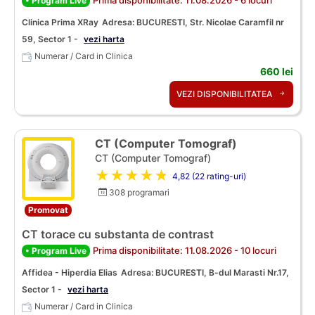
• Program Live
Clinica Prima XRay
Adresa: BUCURESTI, Str. Nicolae Caramfil nr
59, Sector 1 -
vezi harta
Numerar / Card in Clinica
660 lei
VEZI DISPONIBILITATEA
CT (Computer Tomograf)
CT (Computer Tomograf)
★★★★★
4,82 (22 rating-uri)
308 programari
Promovat
CT torace cu substanta de contrast
Prima disponibilitate: 11.08.2026 - 10 locuri
• Program Live
Affidea - Hiperdia Elias
Adresa: BUCURESTI, B-dul Marasti Nr.17,
Sector 1 -
vezi harta
Numerar / Card in Clinica