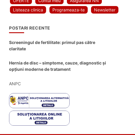
OFERTE
Contul meu
Asigurarea NN
Listeaza clinica
Programeaza-te
Newsletter
POSTARI RECENTE
Screeningul de fertilitate: primul pas către
claritate
Hernia de disc – simptome, cauze, diagnostic și
opțiuni moderne de tratament
ANPC