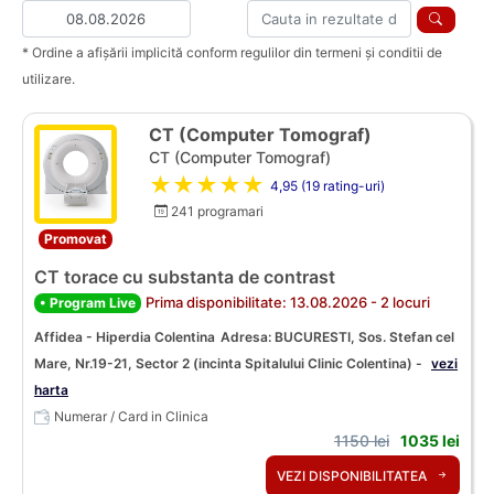
* Ordine a afișării implicită conform regulilor din termeni și conditii de
utilizare.
CT (Computer Tomograf)
CT (Computer Tomograf)
★★★★★
4,95 (19 rating-uri)
241 programari
Promovat
CT torace cu substanta de contrast
Prima disponibilitate: 13.08.2026 - 2 locuri
• Program Live
Affidea - Hiperdia Colentina
Adresa: BUCURESTI, Sos. Stefan cel
Mare, Nr.19-21, Sector 2 (incinta Spitalului Clinic Colentina) -
vezi
harta
Numerar / Card in Clinica
1150 lei
1035 lei
VEZI DISPONIBILITATEA