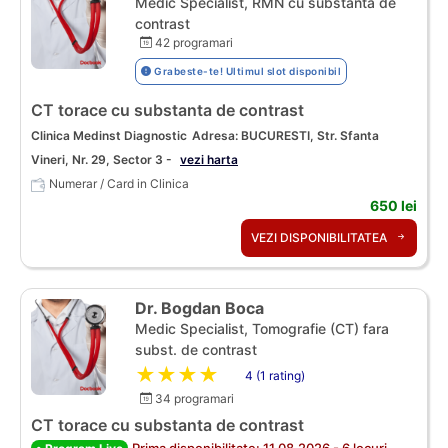
Medic Specialist, RMN cu substanta de
contrast
42 programari
Grabeste-te! Ultimul slot disponibil
CT torace cu substanta de contrast
Clinica Medinst Diagnostic
Adresa: BUCURESTI, Str. Sfanta
Vineri, Nr. 29, Sector 3 -
vezi harta
Numerar / Card in Clinica
650 lei
VEZI DISPONIBILITATEA
Dr. Bogdan Boca
Medic Specialist, Tomografie (CT) fara
subst. de contrast
★★★★★
4 (1 rating)
34 programari
CT torace cu substanta de contrast
Prima disponibilitate: 11.08.2026 - 6 locuri