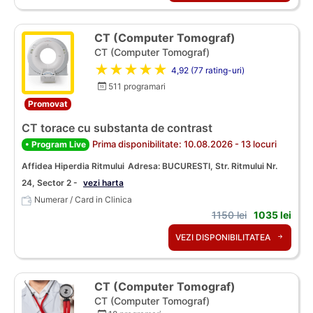
CT (Computer Tomograf)
CT (Computer Tomograf)
★★★★★
4,92 (77 rating-uri)
511 programari
Promovat
CT torace cu substanta de contrast
Prima disponibilitate: 10.08.2026 - 13 locuri
• Program Live
Affidea Hiperdia Ritmului
Adresa: BUCURESTI, Str. Ritmului Nr.
24, Sector 2 -
vezi harta
Numerar / Card in Clinica
1150 lei
1035 lei
VEZI DISPONIBILITATEA
CT (Computer Tomograf)
CT (Computer Tomograf)