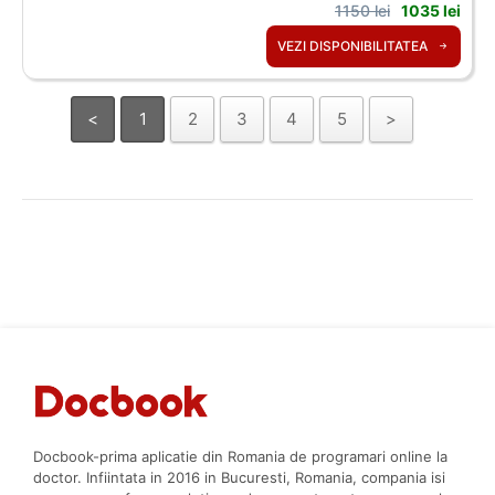
1150 lei
1035 lei
VEZI DISPONIBILITATEA
<
1
2
3
4
5
>
Docbook-prima aplicatie din Romania de programari online la
doctor. Infiintata in 2016 in Bucuresti, Romania, compania isi