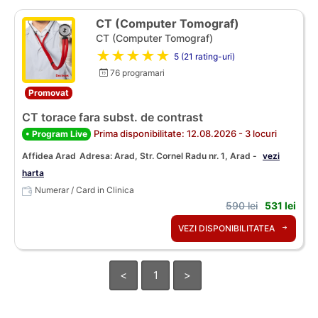
CT (Computer Tomograf)
CT (Computer Tomograf)
★★★★★
5 (21 rating-uri)
76 programari
Promovat
CT torace fara subst. de contrast
Prima disponibilitate: 12.08.2026 - 3 locuri
• Program Live
Affidea Arad
Adresa: Arad, Str. Cornel Radu nr. 1, Arad -
vezi
harta
Numerar / Card in Clinica
590 lei
531 lei
VEZI DISPONIBILITATEA
<
1
>