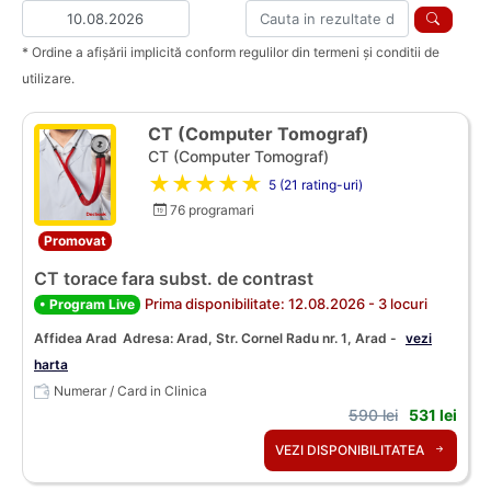
* Ordine a afișării implicită conform regulilor din termeni și conditii de
utilizare.
CT (Computer Tomograf)
CT (Computer Tomograf)
★★★★★
5 (21 rating-uri)
76 programari
Promovat
CT torace fara subst. de contrast
Prima disponibilitate: 12.08.2026 - 3 locuri
• Program Live
Affidea Arad
Adresa: Arad, Str. Cornel Radu nr. 1, Arad -
vezi
harta
Numerar / Card in Clinica
590 lei
531 lei
VEZI DISPONIBILITATEA