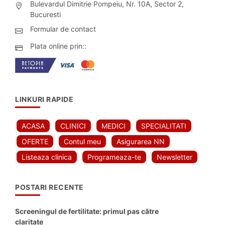
Bulevardul Dimitrie Pompeiu, Nr. 10A, Sector 2,
Bucuresti
Formular de contact
Plata online prin::
LINKURI RAPIDE
ACASA
CLINICI
MEDICI
SPECIALITATI
OFERTE
Contul meu
Asigurarea NN
Listeaza clinica
Programeaza-te
Newsletter
POSTARI RECENTE
Screeningul de fertilitate: primul pas către
claritate