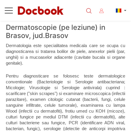
Dermatoscopie (pe leziune) in
Brasov, jud.Brasov
Dermatologia este specialitatea medicala care se ocupa cu 
diagnosticarea si tratarea bolilor de piele, anexelor pielii (par, 
unghii) si a mucoaselor adiacente (cavitate bucala si organe 
genitale).
Pentru diagnosticare se folosesc teste dermatologice 
conventionale (Bacteriologie si Serologie antibacteriana; 
Micologie; Virusologie si Serologie antivirala) cuprind : 
scarificare ("skin scrapes") si examinare microscopica (infectii 
parazitare), examen citologic cutanat (bacterii, fungi, celule 
sanguine infiltrate, celule tumorale), examinarea cu lampa 
Wood (infectii cu dermatofiti), frotiu umed cu KOH (micoze), 
culturi fungice pe mediul DTM (infectii cu dermatofiti), alte 
culturi bacteriene sau fungice, PCR (identificare ADN viral, 
bacterian, fungic), serologie (detectie de anticorpi impotriva 