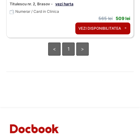
Titulescu nr. 2, Brasov -
vezi harta
Numerar / Card in Clinica
565 lei
509 lei
VEZI DISPONIBILITATEA
<
1
>