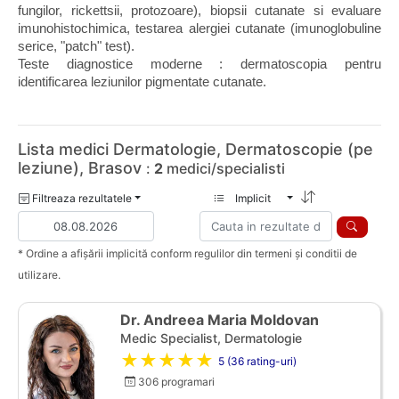
fungilor, rickettsii, protozoare), biopsii cutanate si evaluare 
imunohistochimica, testarea alergiei cutanate (imunoglobuline 
serice, "patch" test).
Teste diagnostice moderne : dermatoscopia pentru 
identificarea leziunilor pigmentate cutanate.
Lista medici Dermatologie, Dermatoscopie (pe
leziune), Brasov
:
2
medici/specialisti
Filtreaza rezultatele
Implicit
* Ordine a afișării implicită conform regulilor din termeni și conditii de
utilizare.
Dr. Andreea Maria Moldovan
Medic Specialist, Dermatologie
★★★★★
5 (36 rating-uri)
306 programari