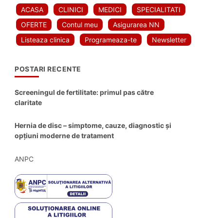
ACASA
CLINICI
MEDICI
SPECIALITATI
OFERTE
Contul meu
Asigurarea NN
Listeaza clinica
Programeaza-te
Newsletter
POSTARI RECENTE
Screeningul de fertilitate: primul pas către
claritate
Hernia de disc – simptome, cauze, diagnostic și
opțiuni moderne de tratament
ANPC