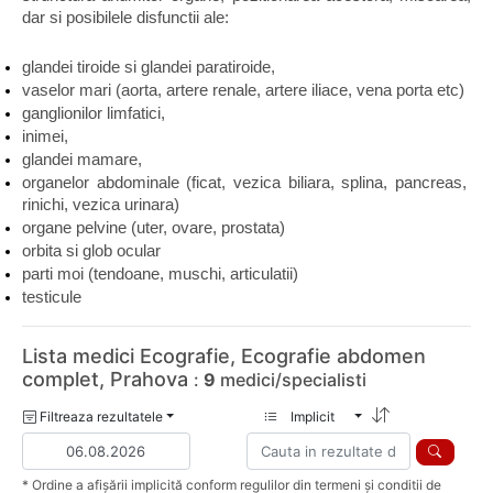
dar si posibilele disfunctii ale:
glandei tiroide si glandei paratiroide,
vaselor mari (aorta, artere renale, artere iliace, vena porta etc)
ganglionilor limfatici,
inimei,
glandei mamare,
organelor abdominale (ficat, vezica biliara, splina, pancreas, 
rinichi, vezica urinara)
organe pelvine (uter, ovare, prostata)
orbita si glob ocular
parti moi (tendoane, muschi, articulatii)
testicule
Lista medici Ecografie, Ecografie abdomen
complet, Prahova
:
9
medici/specialisti
Filtreaza rezultatele
Implicit
* Ordine a afișării implicită conform regulilor din termeni și conditii de