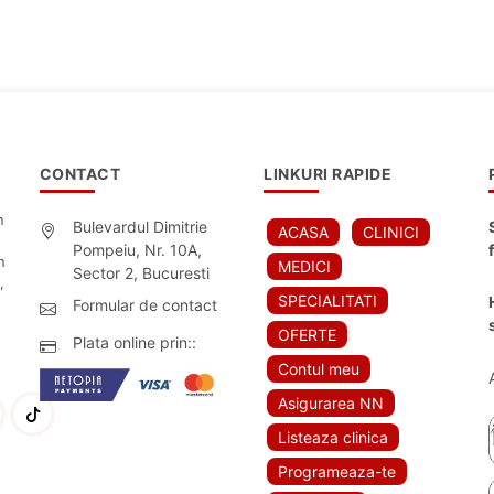
CONTACT
LINKURI RAPIDE
n
Bulevardul Dimitrie
ACASA
CLINICI
Pompeiu, Nr. 10A,
n
MEDICI
Sector 2, Bucuresti
,
SPECIALITATI
Formular de contact
OFERTE
Plata online prin::
Contul meu
Asigurarea NN
Listeaza clinica
Programeaza-te