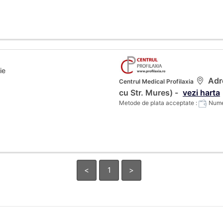
ie
Adre
Centrul Medical Profilaxia
cu Str. Mures) -
vezi harta
Metode de plata acceptate :
Numer
<
1
>