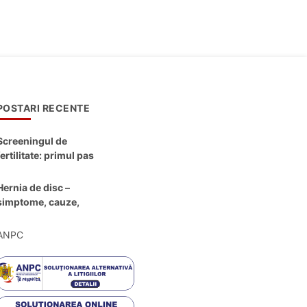
POSTARI RECENTE
Screeningul de
fertilitate: primul pas
către claritate
Hernia de disc –
simptome, cauze,
diagnostic și opțiuni
moderne de
ANPC
tratament