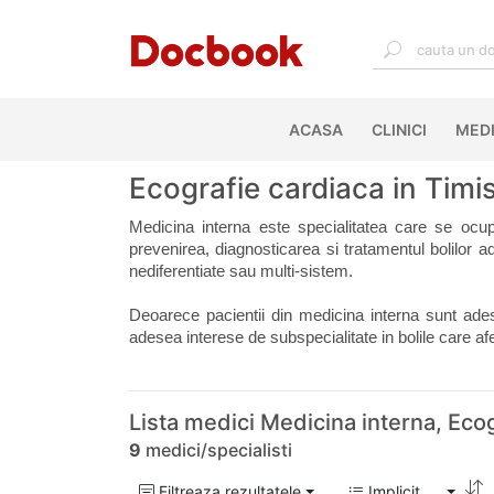
ACASA
(CURRENT)
CLINICI
MEDI
Ecografie cardiaca in Timis
Medicina interna este specialitatea care se ocup
prevenirea, diagnosticarea si tratamentul bolilor ad
nediferentiate sau multi-sistem. 
Deoarece pacientii din medicina interna sunt adese
adesea interese de subspecialitate in bolile care 
Lista medici Medicina interna, Eco
9
medici/specialisti
Filtreaza rezultatele
Implicit