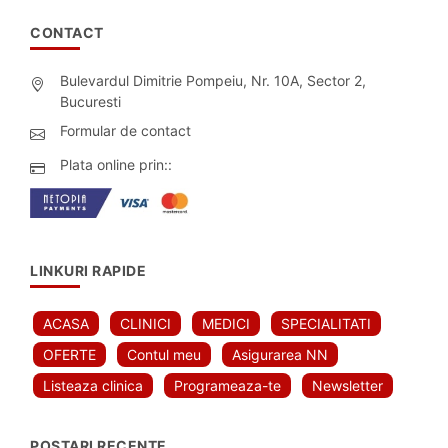
CONTACT
Bulevardul Dimitrie Pompeiu, Nr. 10A, Sector 2,
Bucuresti
Formular de contact
Plata online prin::
LINKURI RAPIDE
ACASA
CLINICI
MEDICI
SPECIALITATI
OFERTE
Contul meu
Asigurarea NN
Listeaza clinica
Programeaza-te
Newsletter
POSTARI RECENTE