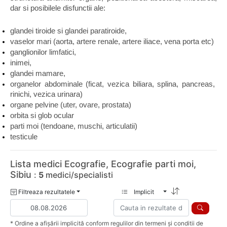
dar si posibilele disfunctii ale:
glandei tiroide si glandei paratiroide,
vaselor mari (aorta, artere renale, artere iliace, vena porta etc)
ganglionilor limfatici,
inimei,
glandei mamare,
organelor abdominale (ficat, vezica biliara, splina, pancreas, 
rinichi, vezica urinara)
organe pelvine (uter, ovare, prostata)
orbita si glob ocular
parti moi (tendoane, muschi, articulatii)
testicule
Lista medici Ecografie, Ecografie parti moi,
Sibiu
:
5
medici/specialisti
Filtreaza rezultatele
Implicit
* Ordine a afișării implicită conform regulilor din termeni și conditii de