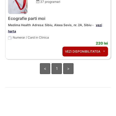
37 programari
Ecografie parti moi
Medima Health
Adresa: Sibiu, Aleea Sevis, nr. 2A, Sibiu -
vezi
harta
Numerar / Card in Clinica
220 lei
VEZI DISPONIBILITATEA
<
1
>