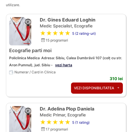
utilizare.
Dr. Gines Eduard Loghin
Medic Specialist, Ecografie
★★★★★
5 (2 rating-uri)
15 programari
Ecografie parti moi
Policlinica Medica
Adresa: Sibiu, Calea Dumbrăvii 107 (colț cu str.
Aron Pumnul), jud. Sibiu -
vezi harta
Numerar / Card in Clinica
310 lei
VEZI DISPONIBILITATEA
Dr. Adelina Plop Daniela
Medic Primar, Ecografie
★★★★★
5 (1 rating)
17 programari