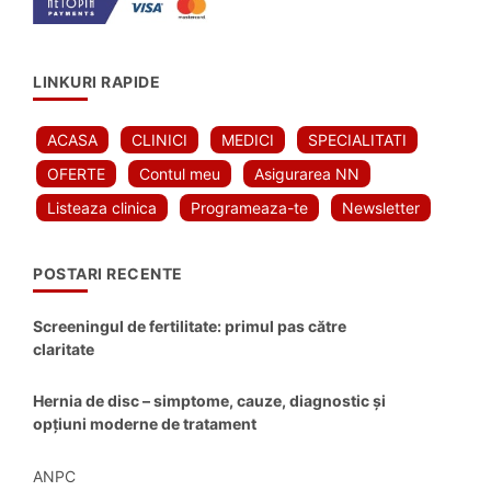
LINKURI RAPIDE
ACASA
CLINICI
MEDICI
SPECIALITATI
OFERTE
Contul meu
Asigurarea NN
Listeaza clinica
Programeaza-te
Newsletter
POSTARI RECENTE
Screeningul de fertilitate: primul pas către
claritate
Hernia de disc – simptome, cauze, diagnostic și
opțiuni moderne de tratament
ANPC