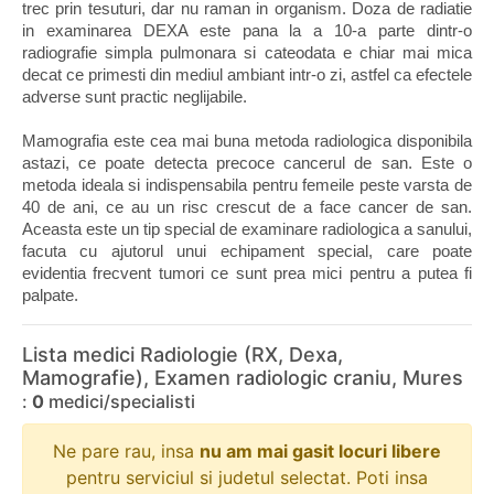
trec prin tesuturi, dar nu raman in organism. Doza de radiatie 
in examinarea DEXA este pana la a 10-a parte dintr-o 
radiografie simpla pulmonara si cateodata e chiar mai mica 
decat ce primesti din mediul ambiant intr-o zi, astfel ca efectele 
adverse sunt practic neglijabile.
Mamografia este cea mai buna metoda radiologica disponibila 
astazi, ce poate detecta precoce cancerul de san. Este o 
metoda ideala si indispensabila pentru femeile peste varsta de 
40 de ani, ce au un risc crescut de a face cancer de san. 
Aceasta este un tip special de examinare radiologica a sanului, 
facuta cu ajutorul unui echipament special, care poate 
evidentia frecvent tumori ce sunt prea mici pentru a putea fi 
palpate.
Lista medici Radiologie (RX, Dexa,
Mamografie), Examen radiologic craniu, Mures
:
0
medici/specialisti
Ne pare rau, insa
nu am mai gasit locuri libere
pentru serviciul si judetul selectat. Poti insa