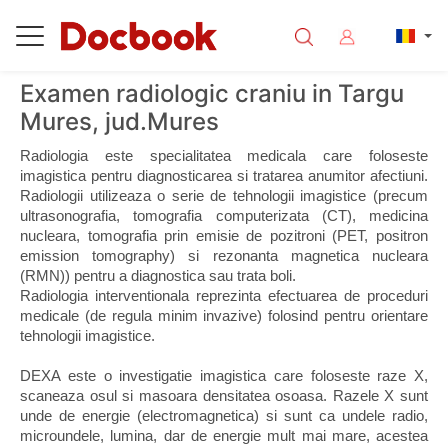
Examen radiologic craniu in Targu
Mures, jud.Mures
Radiologia este specialitatea medicala care foloseste 
imagistica pentru diagnosticarea si tratarea anumitor afectiuni. 
Radiologii utilizeaza o serie de tehnologii imagistice (precum 
ultrasonografia, tomografia computerizata (CT), medicina 
nucleara, tomografia prin emisie de pozitroni (PET, positron 
emission tomography) si rezonanta magnetica nucleara 
(RMN)) pentru a diagnostica sau trata boli. 
Radiologia interventionala reprezinta efectuarea de proceduri 
medicale (de regula minim invazive) folosind pentru orientare 
tehnologii imagistice. 
DEXA este o investigatie imagistica care foloseste raze X, 
scaneaza osul si masoara densitatea osoasa. Razele X sunt 
unde de energie (electromagnetica) si sunt ca undele radio, 
microundele, lumina, dar de energie mult mai mare, acestea 