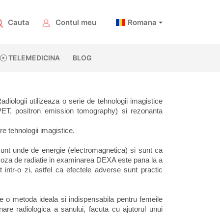
Cauta
Contul meu
Romana
TELEMEDICINA
BLOG
iologii utilizeaza o serie de tehnologii imagistice 
PET, positron emission tomography) si rezonanta 
e tehnologii imagistice. 
nt unde de energie (electromagnetica) si sunt ca 
Doza de radiatie in examinarea DEXA este pana la a 
ntr-o zi, astfel ca efectele adverse sunt practic 
o metoda ideala si indispensabila pentru femeile 
re radiologica a sanului, facuta cu ajutorul unui 