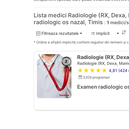
Lista medici Radiologie (RX, Dexa
radiologic os nazal, Timis
:
1
medici/sp
Filtreaza rezultatele
Implicit
* Ordine a afișării implicită conform regulilor din termeni și co
Radiologie (RX, Dex
Radiologie (RX, Dexa, Mam
★★★★★
4,81 (424 r
3209 programari
Examen radiologic os