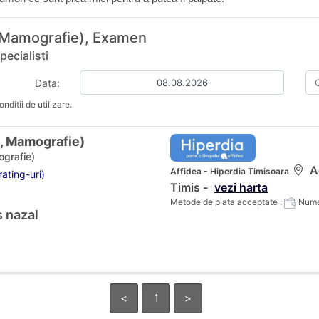
, Mamografie), Examen
ecialisti
Data:
nditii de utilizare.
a, Mamografie)
ografie)
Ad
Affidea - Hiperdia Timisoara
ating-uri)
Timis -
vezi harta
Metode de plata acceptate :
Numer
 nazal
<
1
>