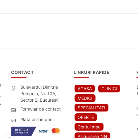
CONTACT
LINKURI RAPIDE
n
Bulevardul Dimitrie
ACASA
CLINICI
Pompeiu, Nr. 10A,
n
MEDICI
Sector 2, Bucuresti
,
SPECIALITATI
Formular de contact
OFERTE
Plata online prin::
Contul meu
Asigurarea NN