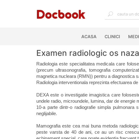
ACASA
(CURRENT)
CLINICI
MEDI
Examen radiologic os nazal
Radiologia este specialitatea medicala care foloses
(precum ultrasonografia, tomografia computeriza
magnetica nucleara (RMN)) pentru a diagnostica sau
Radiologia interventionala reprezinta efectuarea de 
DEXA este o investigatie imagistica care foloses
undele radio, microundele, lumina, dar de energie 
10-a parte dintr-o radiografie simpla pulmonara s
neglijabile.
Mamografia este cea mai buna metoda radiologica 
peste varsta de 40 de ani, ce au un risc cresc
echipament special, care poate evidentia frecvent t