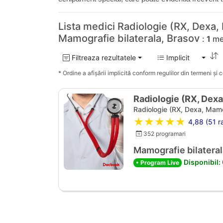
Lista medici Radiologie (RX, Dexa,
Mamografie bilaterala, Brasov
:
1
med
Filtreaza rezultatele
Implicit
* Ordine a afișării implicită conform regulilor din termeni și co
Radiologie (RX, Dex
Radiologie (RX, Dexa, Mam
★★★★★
4,88 (51 ra
352 programari
Mamografie bilateral
Disponibil:
• Program Live