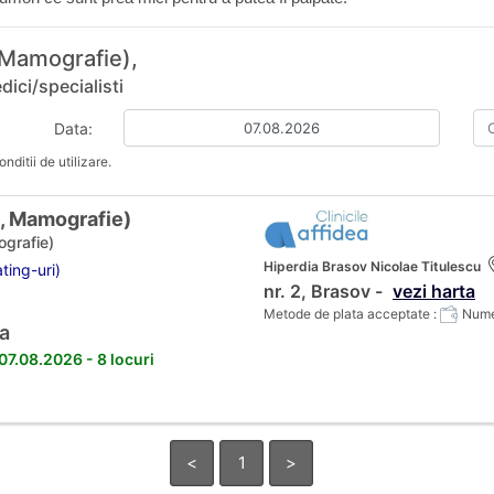
 Mamografie),
ici/specialisti
Data:
nditii de utilizare.
a, Mamografie)
ografie)
Hiperdia Brasov Nicolae Titulescu
ting-uri)
nr. 2, Brasov -
vezi harta
Metode de plata acceptate :
Numer
a
 07.08.2026 - 8 locuri
<
1
>