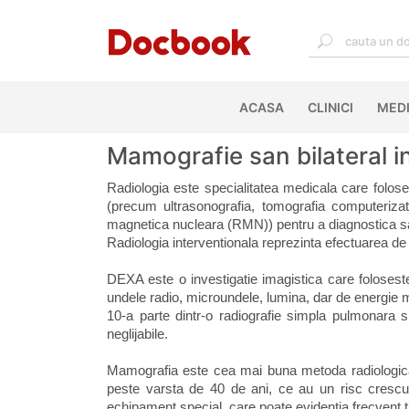
ACASA
(CURRENT)
CLINICI
MEDI
Mamografie san bilateral i
Radiologia este specialitatea medicala care foloses
(precum ultrasonografia, tomografia computeriza
magnetica nucleara (RMN)) pentru a diagnostica sau
Radiologia interventionala reprezinta efectuarea de 
DEXA este o investigatie imagistica care foloses
undele radio, microundele, lumina, dar de energie 
10-a parte dintr-o radiografie simpla pulmonara s
neglijabile.
Mamografia este cea mai buna metoda radiologica 
peste varsta de 40 de ani, ce au un risc cresc
echipament special, care poate evidentia frecvent t