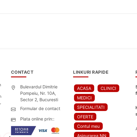
CONTACT
LINKURI RAPIDE
n
Bulevardul Dimitrie
ACASA
CLINICI
Pompeiu, Nr. 10A,
n
MEDICI
Sector 2, Bucuresti
,
SPECIALITATI
Formular de contact
OFERTE
Plata online prin::
Contul meu
Asigurarea NN