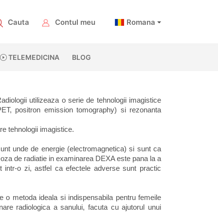
Cauta
Contul meu
Romana
TELEMEDICINA
BLOG
iologii utilizeaza o serie de tehnologii imagistice 
PET, positron emission tomography) si rezonanta 
e tehnologii imagistice. 
nt unde de energie (electromagnetica) si sunt ca 
Doza de radiatie in examinarea DEXA este pana la a 
ntr-o zi, astfel ca efectele adverse sunt practic 
o metoda ideala si indispensabila pentru femeile 
re radiologica a sanului, facuta cu ajutorul unui 