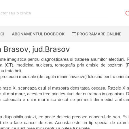
CI
ABONAMENTUL DOCBOOK
PROGRAMARE ONLINE
n Brasov, jud.Brasov
te imagistica pentru diagnosticarea si tratarea anumitor afectiuni. Rad
ta (CT), medicina nucleara, tomografia prin emisie de pozitroni (
 trata boli. 
proceduri medicale (de regula minim invazive) folosind pentru orientar
te raze X, scaneaza osul si masoara densitatea osoasa. Razele X su
mult mai mare, acestea trec prin tesuturi, dar nu raman in organism. 
i cateodata e chiar mai mica decat ce primesti din mediul ambiant i
disponibila astazi, ce poate detecta precoce cancerul de san. Este 
ut de a face cancer de san. 
Aceasta este un tip special de examina
umori ce sunt prea mici pentru a putea fi palpate.