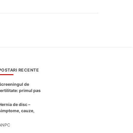
POSTARI RECENTE
Screeningul de
fertilitate: primul pas
către claritate
Hernia de disc –
simptome, cauze,
diagnostic și opțiuni
moderne de
ANPC
tratament