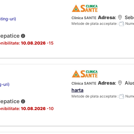
Adresa
:
Sebe
Clinica SANTE
ting-uri)
Metode de plata acceptate :
Numer
Hepatice
nibilitate:
10.08.2026
-15
Adresa
:
Aiud
Clinica SANTE
g-uri)
harta
Metode de plata acceptate :
Numer
Hepatice
nibilitate:
10.08.2026
-10