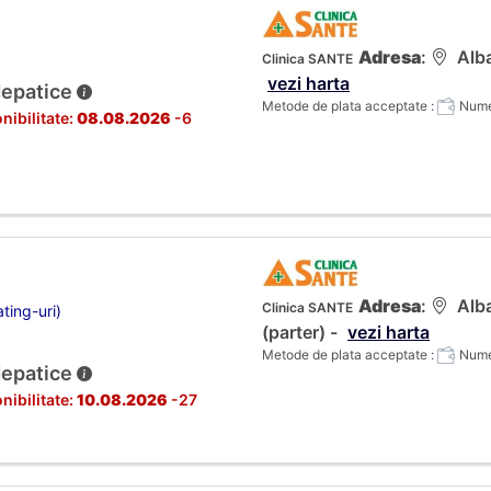
Adresa
:
Alba
Clinica SANTE
vezi harta
Hepatice
Metode de plata acceptate :
Numer
nibilitate:
08.08.2026
-6
Adresa
:
Alba
Clinica SANTE
ting-uri)
(parter) -
vezi harta
Metode de plata acceptate :
Numer
Hepatice
nibilitate:
10.08.2026
-27