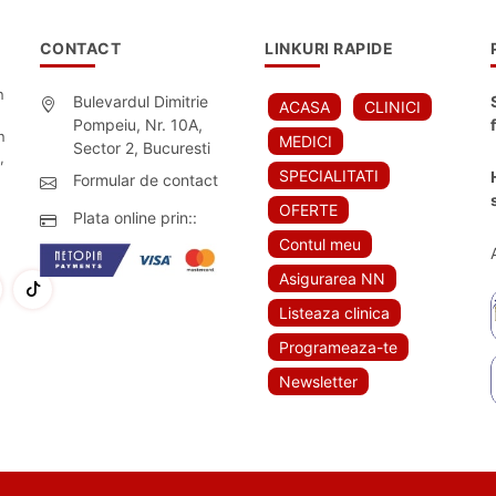
CONTACT
LINKURI RAPIDE
n
Bulevardul Dimitrie
ACASA
CLINICI
Pompeiu, Nr. 10A,
n
MEDICI
Sector 2, Bucuresti
,
SPECIALITATI
Formular de contact
OFERTE
Plata online prin::
Contul meu
Asigurarea NN
Listeaza clinica
Programeaza-te
Newsletter