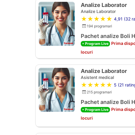
Analize Laborator
Analize Laborator
★★★★★
4,91 (32 ra
194 programari
Pachet analize Boli 
Prima dispo
• Program Live
locuri
Analize Laborator
Asistent medical
★★★★★
5 (21 ratin
215 programari
Pachet analize Boli 
Prima dispo
• Program Live
locuri