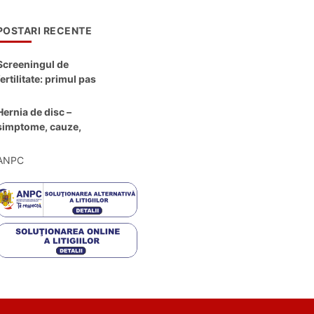
POSTARI RECENTE
Screeningul de
fertilitate: primul pas
către claritate
Hernia de disc –
simptome, cauze,
diagnostic și opțiuni
moderne de
ANPC
tratament