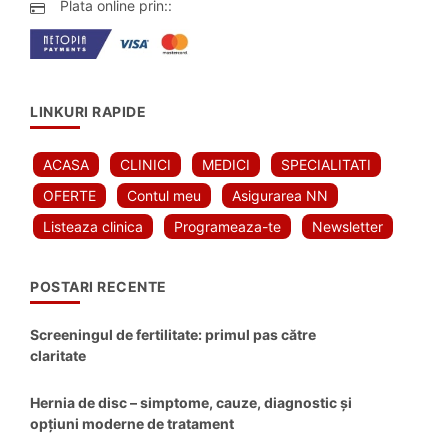
Plata online prin::
LINKURI RAPIDE
ACASA
CLINICI
MEDICI
SPECIALITATI
OFERTE
Contul meu
Asigurarea NN
Listeaza clinica
Programeaza-te
Newsletter
POSTARI RECENTE
Screeningul de fertilitate: primul pas către
claritate
Hernia de disc – simptome, cauze, diagnostic și
opțiuni moderne de tratament