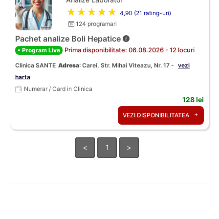
★★★★★
4,90 (21 rating-uri)
124 programari
Pachet analize Boli Hepatice
Prima disponibilitate: 06.08.2026 - 12 locuri
• Program Live
Clinica SANTE
Adresa
:
Carei, Str. Mihai Viteazu, Nr. 17 -
vezi
harta
Numerar / Card in Clinica
128 lei
VEZI DISPONIBILITATEA
<
1
>