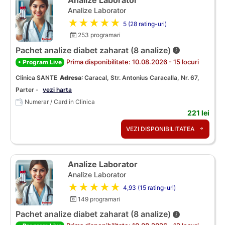
Analize Laborator
Analize Laborator
★★★★★
5 (28 rating-uri)
253 programari
Pachet analize diabet zaharat (8 analize)
Prima disponibilitate: 10.08.2026 - 15 locuri
• Program Live
Clinica SANTE
Adresa
:
Caracal, Str. Antonius Caracalla, Nr. 67,
Parter -
vezi harta
Numerar / Card in Clinica
221 lei
VEZI DISPONIBILITATEA
Analize Laborator
Analize Laborator
★★★★★
4,93 (15 rating-uri)
149 programari
Pachet analize diabet zaharat (8 analize)