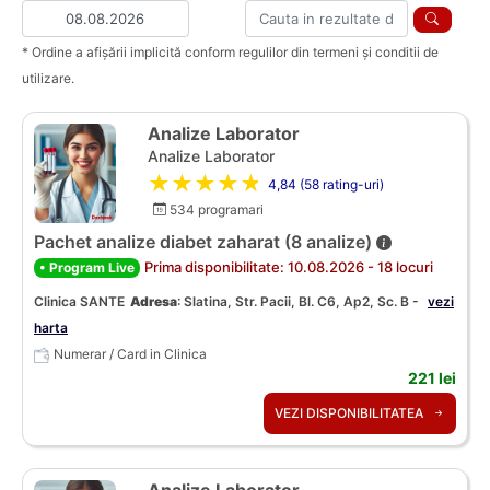
* Ordine a afișării implicită conform regulilor din termeni și conditii de
utilizare.
Analize Laborator
Analize Laborator
★★★★★
4,84 (58 rating-uri)
534 programari
Pachet analize diabet zaharat (8 analize)
Prima disponibilitate: 10.08.2026 - 18 locuri
• Program Live
Clinica SANTE
Adresa
:
Slatina, Str. Pacii, Bl. C6, Ap2, Sc. B -
vezi
harta
Numerar / Card in Clinica
221 lei
VEZI DISPONIBILITATEA