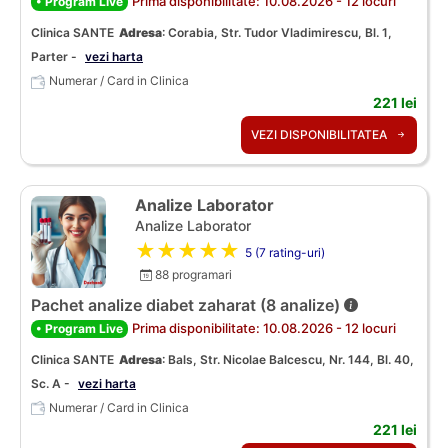
Prima disponibilitate: 10.08.2026 - 12 locuri
• Program Live
Clinica SANTE
Adresa
:
Corabia, Str. Tudor Vladimirescu, Bl. 1,
Parter -
vezi harta
Numerar / Card in Clinica
221 lei
VEZI DISPONIBILITATEA
Analize Laborator
Analize Laborator
★★★★★
5 (7 rating-uri)
88 programari
Pachet analize diabet zaharat (8 analize)
Prima disponibilitate: 10.08.2026 - 12 locuri
• Program Live
Clinica SANTE
Adresa
:
Bals, Str. Nicolae Balcescu, Nr. 144, Bl. 40,
Sc. A -
vezi harta
Numerar / Card in Clinica
221 lei