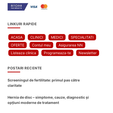
LINKURI RAPIDE
ACASA
CLINICI
MEDICI
SPECIALITATI
OFERTE
Contul meu
Asigurarea NN
Listeaza clinica
Programeaza-te
Newsletter
POSTARI RECENTE
Screeningul de fertilitate: primul pas către
claritate
Hernia de disc – simptome, cauze, diagnostic și
opțiuni moderne de tratament