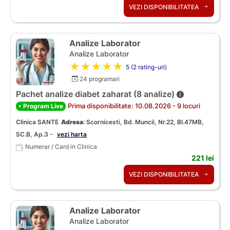
VEZI DISPONIBILITATEA
Analize Laborator
Analize Laborator
★★★★★
5 (2 rating-uri)
24 programari
Pachet analize diabet zaharat (8 analize)
Prima disponibilitate: 10.08.2026 - 9 locuri
• Program Live
Clinica SANTE
Adresa
:
Scornicesti, Bd. Muncii, Nr.22, Bl.47MB,
SC.B, Ap.3 -
vezi harta
Numerar / Card in Clinica
221 lei
VEZI DISPONIBILITATEA
Analize Laborator
Analize Laborator