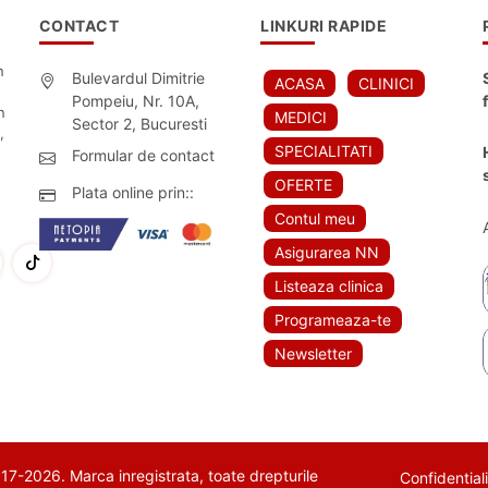
CONTACT
LINKURI RAPIDE
n
Bulevardul Dimitrie
ACASA
CLINICI
Pompeiu, Nr. 10A,
n
MEDICI
Sector 2, Bucuresti
,
SPECIALITATI
Formular de contact
OFERTE
Plata online prin::
Contul meu
Asigurarea NN
Listeaza clinica
Programeaza-te
Newsletter
7-2026. Marca inregistrata, toate drepturile
Confidential