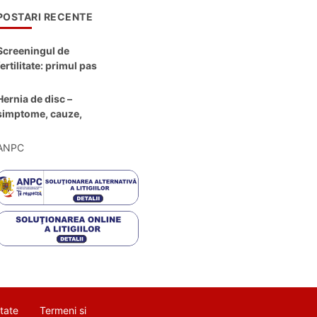
POSTARI RECENTE
Screeningul de
fertilitate: primul pas
către claritate
Hernia de disc –
simptome, cauze,
diagnostic și opțiuni
moderne de
ANPC
tratament
itate
Termeni si