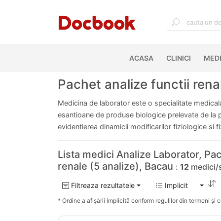
ACASA
(CURRENT)
CLINICI
MEDI
Pachet analize functii rena
Medicina de laborator este o specialitate medicala 
esantioane de produse biologice prelevate de la pac
evidentierea dinamicii modificarilor fiziologice si 
Lista medici Analize Laborator, Pac
renale (5 analize), Bacau
:
12
medici/s
Filtreaza rezultatele
Implicit
* Ordine a afișării implicită conform regulilor din termeni și co