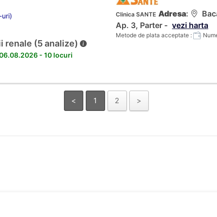
Adresa
:
Baca
Clinica SANTE
-uri)
Ap. 3, Parter -
vezi harta
Metode de plata acceptate :
Numer
i renale (5 analize)
 06.08.2026 - 10 locuri
<
1
2
>