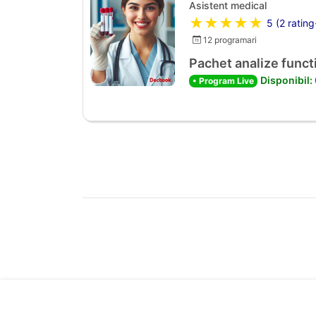
Asistent medical
★★★★★
5 (2 rating
12 programari
Pachet analize functi
Disponibil:
• Program Live