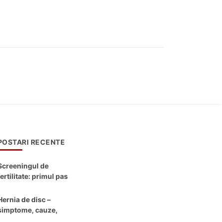
POSTARI RECENTE
Screeningul de
fertilitate: primul pas
către claritate
Hernia de disc –
simptome, cauze,
diagnostic și opțiuni