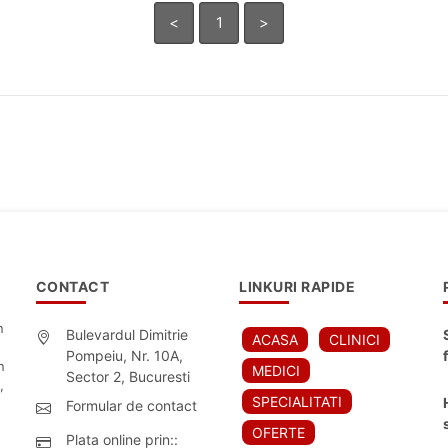
<
1
>
CONTACT
LINKURI RAPIDE
n
Bulevardul Dimitrie
ACASA
CLINICI
Pompeiu, Nr. 10A,
n
MEDICI
Sector 2, Bucuresti
,
SPECIALITATI
Formular de contact
OFERTE
Plata online prin::