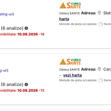
Adresa
:
Slat
Clinica SANTE
ting-uri)
harta
Metode de plata acceptate :
Numer
 (6 analize)
nibilitate:
10.08.2026
-18
Adresa
:
Cara
Clinica SANTE
g-uri)
-
vezi harta
Metode de plata acceptate :
Numer
 (6 analize)
nibilitate:
10.08.2026
-15