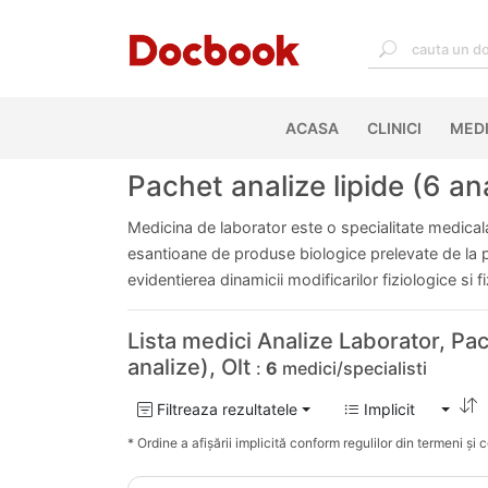
ACASA
(CURRENT)
CLINICI
MEDI
Pachet analize lipide (6 ana
Medicina de laborator este o specialitate medicala 
esantioane de produse biologice prelevate de la pac
evidentierea dinamicii modificarilor fiziologice si 
Lista medici Analize Laborator, Pac
analize), Olt
:
6
medici/specialisti
Filtreaza rezultatele
Implicit
* Ordine a afișării implicită conform regulilor din termeni și co