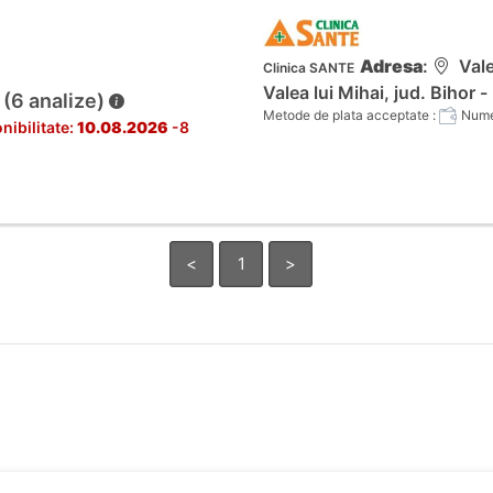
Adresa
:
Valea
Clinica SANTE
Valea lui Mihai, jud. Bihor -
 (6 analize)
Metode de plata acceptate :
Numer
nibilitate:
10.08.2026
-8
<
1
>