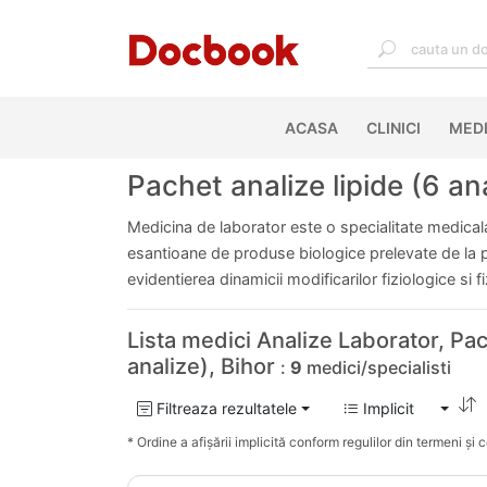
ACASA
(CURRENT)
CLINICI
MEDI
Pachet analize lipide (6 ana
Medicina de laborator este o specialitate medicala 
esantioane de produse biologice prelevate de la pac
evidentierea dinamicii modificarilor fiziologice si 
Lista medici Analize Laborator, Pac
analize), Bihor
:
9
medici/specialisti
Filtreaza rezultatele
Implicit
* Ordine a afișării implicită conform regulilor din termeni și co