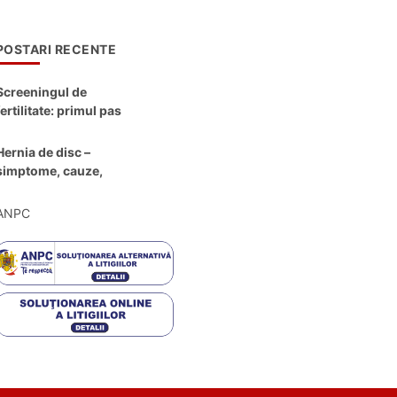
POSTARI RECENTE
Screeningul de
fertilitate: primul pas
către claritate
Hernia de disc –
simptome, cauze,
diagnostic și opțiuni
moderne de
ANPC
tratament