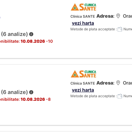
Adresa
:
Orad
Clinica SANTE
)
vezi harta
Metode de plata acceptate :
Numer
 (6 analize)
nibilitate:
10.08.2026
-10
Adresa
:
Orad
Clinica SANTE
vezi harta
 (6 analize)
Metode de plata acceptate :
Numer
nibilitate:
10.08.2026
-8