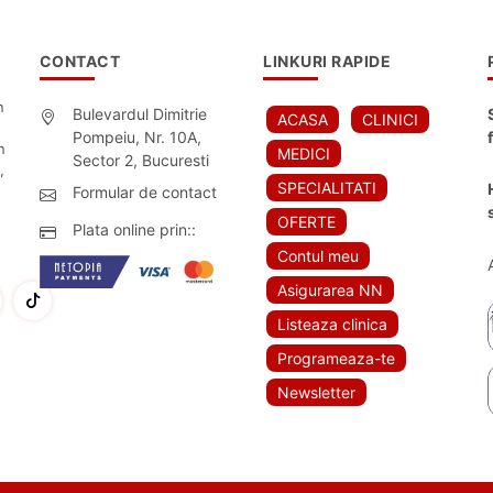
CONTACT
LINKURI RAPIDE
n
Bulevardul Dimitrie
ACASA
CLINICI
Pompeiu, Nr. 10A,
n
MEDICI
Sector 2, Bucuresti
,
SPECIALITATI
Formular de contact
OFERTE
Plata online prin::
Contul meu
Asigurarea NN
Listeaza clinica
Programeaza-te
Newsletter