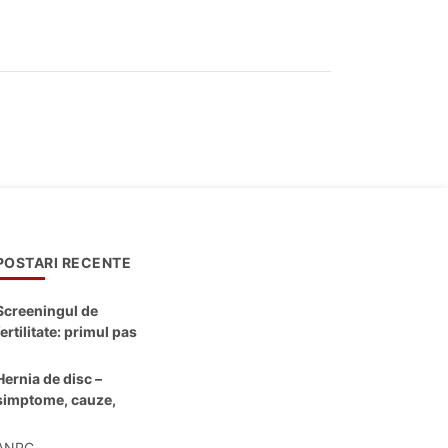
POSTARI RECENTE
Screeningul de
fertilitate: primul pas
către claritate
Hernia de disc –
simptome, cauze,
diagnostic și opțiuni
moderne de
ANPC