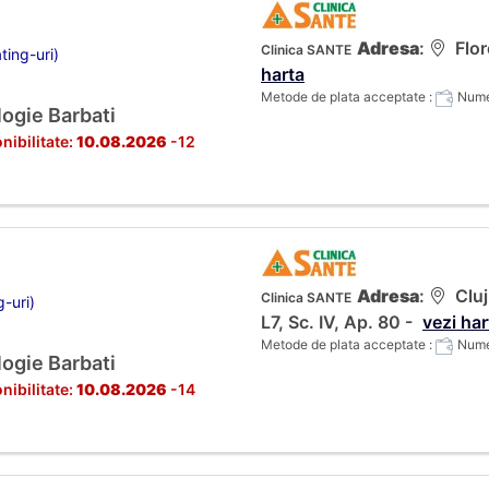
Adresa
:
Flor
Clinica SANTE
ting-uri)
harta
Metode de plata acceptate :
Numer
ogie Barbati
nibilitate:
10.08.2026
-12
Adresa
:
Cluj
Clinica SANTE
g-uri)
L7, Sc. IV, Ap. 80 -
vezi har
Metode de plata acceptate :
Numer
ogie Barbati
nibilitate:
10.08.2026
-14