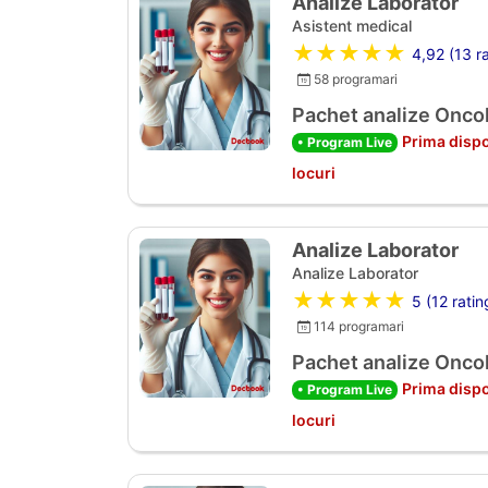
Analize Laborator
Asistent medical
★★★★★
4,92 (13 ra
58 programari
Pachet analize Oncol
Prima dispo
• Program Live
locuri
Analize Laborator
Analize Laborator
★★★★★
5 (12 ratin
114 programari
Pachet analize Oncol
Prima dispo
• Program Live
locuri