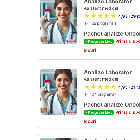
Analize Laborator
Asistent medical
★★★★★
4,93 (29 ra
162 programari
Pachet analize Oncol
Prima dispo
• Program Live
locuri
Analize Laborator
Asistent medical
★★★★★
4,95 (21 ra
104 programari
Pachet analize Oncol
Prima dispo
• Program Live
locuri