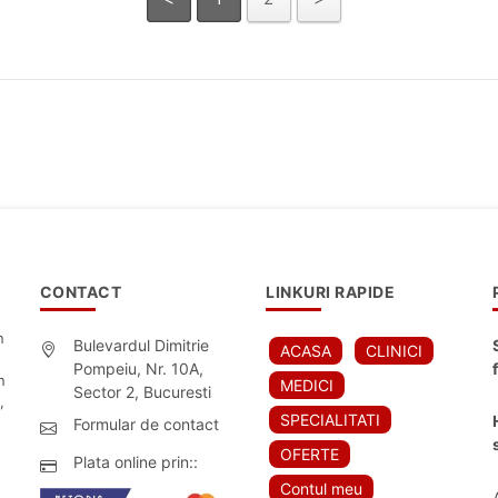
CONTACT
LINKURI RAPIDE
n
Bulevardul Dimitrie
ACASA
CLINICI
Pompeiu, Nr. 10A,
n
MEDICI
Sector 2, Bucuresti
,
SPECIALITATI
Formular de contact
OFERTE
Plata online prin::
Contul meu