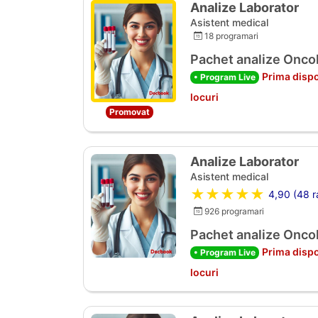
Analize Laborator
Asistent medical
18 programari
Pachet analize Oncol
Prima dispo
• Program Live
locuri
Promovat
Analize Laborator
Asistent medical
★★★★★
4,90 (48 ra
926 programari
Pachet analize Oncol
Prima dispo
• Program Live
locuri