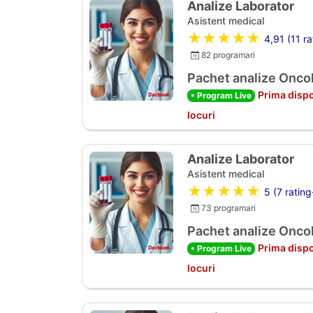
Analize Laborator
Asistent medical
★★★★★
4,91 (11 ra
82 programari
Pachet analize Oncol
Prima dispo
• Program Live
locuri
Analize Laborator
Asistent medical
★★★★★
5 (7 rating
73 programari
Pachet analize Oncol
Prima dispo
• Program Live
locuri