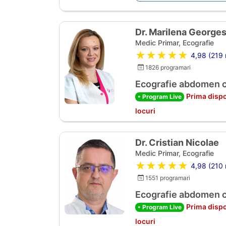
Dr. Marilena George
Medic Primar, Ecografie
★★★★★
4,98 (219 r
1826 programari
Ecografie abdomen 
Prima dispo
• Program Live
locuri
Dr. Cristian Nicolae
Medic Primar, Ecografie
★★★★★
4,98 (210 r
1551 programari
Ecografie abdomen 
Prima dispo
• Program Live
locuri