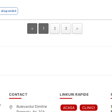
 disponibil
<
1
2
3
>
CONTACT
LINKURI RAPIDE
n
Bulevardul Dimitrie
ACASA
CLINICI
Pompeiu, Nr. 10A,