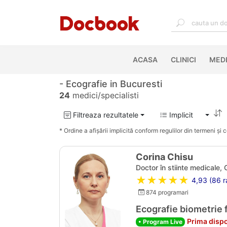
ACASA
(CURRENT)
CLINICI
MEDI
- Ecografie in Bucuresti
24
medici/specialisti
Filtreaza rezultatele
Implicit
* Ordine a afișării implicită conform regulilor din termeni și co
Corina Chisu
Doctor în stiinte medicale, 
★★★★★
4,93 (86 ra
874 programari
Ecografie biometrie 
Prima dispo
• Program Live