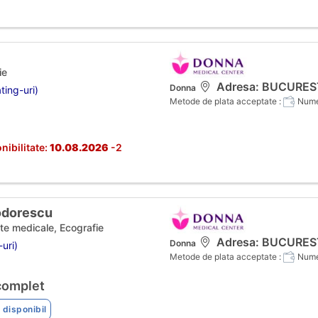
ie
Adresa: BUCURESTI,
Donna
ting-uri)
Metode de plata acceptate :
Numer
nibilitate:
10.08.2026
-2
eodorescu
nte medicale, Ecografie
Adresa: BUCURESTI,
Donna
-uri)
Metode de plata acceptate :
Numer
complet
 disponibil