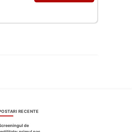
POSTARI RECENTE
Screeningul de
fertilitate: primul pas