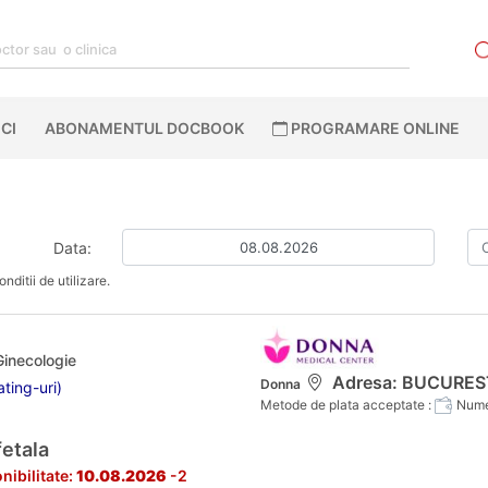
CI
ABONAMENTUL DOCBOOK
PROGRAMARE ONLINE
Data:
nditii de utilizare.
Ginecologie
Adresa: BUCURESTI,
Donna
ting-uri)
Metode de plata acceptate :
Numer
fetala
nibilitate:
10.08.2026
-2