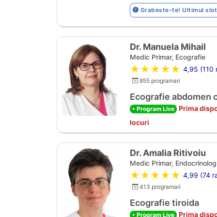
Grabeste-te! Ultimul slot
Dr. Manuela Mihail
Medic Primar, Ecografie
★★★★★
4,95 (110 r
855 programari
Ecografie abdomen 
Prima dispo
• Program Live
locuri
Dr. Amalia Ritivoiu
Medic Primar, Endocrinolog
★★★★★
4,99 (74 ra
413 programari
Ecografie tiroida
Prima dispo
• Program Live