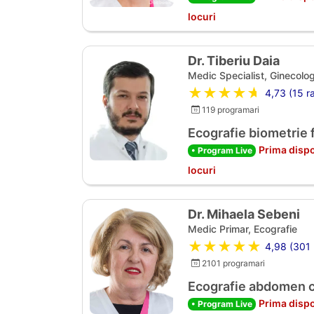
locuri
Dr. Tiberiu Daia
Medic Specialist, Ginecolog
★★★★★
4,73 (15 ra
119 programari
Ecografie biometrie 
Prima dispo
• Program Live
locuri
Dr. Mihaela Sebeni
Medic Primar, Ecografie
★★★★★
4,98 (301 r
2101 programari
Ecografie abdomen 
Prima dispo
• Program Live