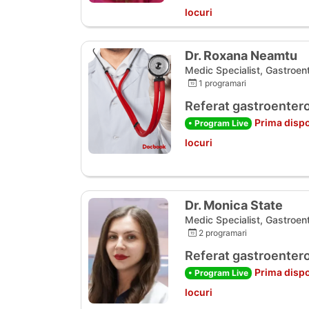
locuri
Dr. Roxana Neamtu
Medic Specialist, Gastroen
1 programari
Referat gastroentero
Prima dispo
• Program Live
locuri
Dr. Monica State
Medic Specialist, Gastroen
2 programari
Referat gastroentero
Prima dispo
• Program Live
locuri