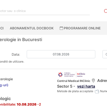
CI
ABONAMENTUL DOCBOOK
PROGRAMARE ONLINE
erologie in Bucuresti
Data:
nditii de utilizare.
terologie
Adres
Centrul Medical INClinic
g-uri)
Sector 5 -
vezi harta
Metode de plata acceptate :
Numer
logic
nibilitate:
10.08.2026
-2