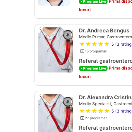
Prima dispo
• Program Live
locuri
Dr. Andreea Bengus
Medic Primar, Gastroentero
★★★★★
5 (3 rating
15 programari
Referat gastroentero
Prima dispo
• Program Live
locuri
Dr. Alexandra Cristi
Medic Specialist, Gastroen
★★★★★
5 (3 rating
27 programari
Referat gastroentero