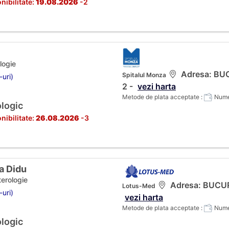
nibilitate:
19.08.2026
-2
logie
Adresa: BUCU
Spitalul Monza
-uri)
2 -
vezi harta
Metode de plata acceptate :
Numer
logic
nibilitate:
26.08.2026
-3
na Didu
terologie
Adresa: BUCURES
Lotus-Med
-uri)
vezi harta
Metode de plata acceptate :
Numer
logic