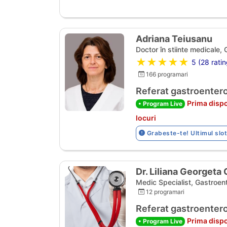
Adriana Teiusanu
Doctor în stiinte medicale,
★★★★★
5 (28 ratin
166 programari
Referat gastroentero
Prima dispo
• Program Live
locuri
Grabeste-te! Ultimul slot
Dr. Liliana Georgeta
Medic Specialist, Gastroen
12 programari
Referat gastroentero
Prima dispo
• Program Live