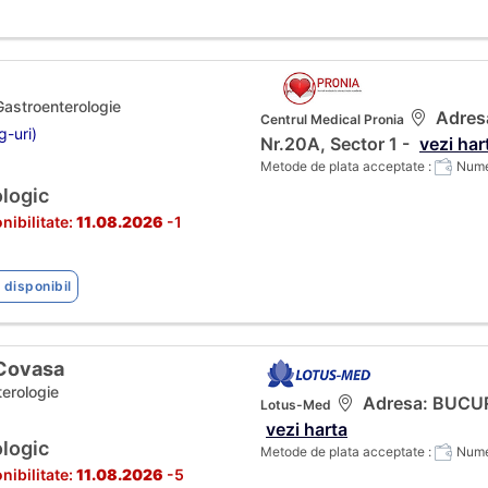
 Gastroenterologie
Adresa
Centrul Medical Pronia
g-uri)
Nr.20A, Sector 1 -
vezi har
Metode de plata acceptate :
Numer
logic
nibilitate:
11.08.2026
-1
 disponibil
 Covasa
terologie
Adresa: BUCURES
Lotus-Med
vezi harta
logic
Metode de plata acceptate :
Numer
nibilitate:
11.08.2026
-5