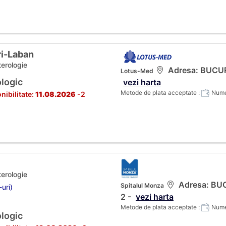
ri-Laban
terologie
Adresa: BUCURES
Lotus-Med
logic
vezi harta
Metode de plata acceptate :
Numer
nibilitate:
11.08.2026
-2
terologie
Adresa: BUCU
Spitalul Monza
-uri)
2 -
vezi harta
Metode de plata acceptate :
Numer
logic