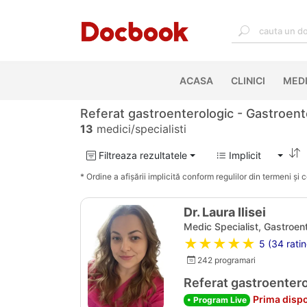
ACASA
(CURRENT)
CLINICI
MEDI
Referat gastroenterologic - Gastroent
13
medici/specialisti
Filtreaza rezultatele
Implicit
* Ordine a afișării implicită conform regulilor din termeni și co
Dr. Laura Ilisei
Medic Specialist, Gastroen
★★★★★
5 (34 ratin
242 programari
Referat gastroentero
Prima dispo
• Program Live