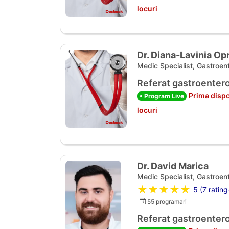
locuri
Dr. Diana-Lavinia Op
Medic Specialist, Gastroen
Referat gastroentero
Prima dispo
• Program Live
locuri
Dr. David Marica
Medic Specialist, Gastroen
★★★★★
5 (7 rating
55 programari
Referat gastroentero