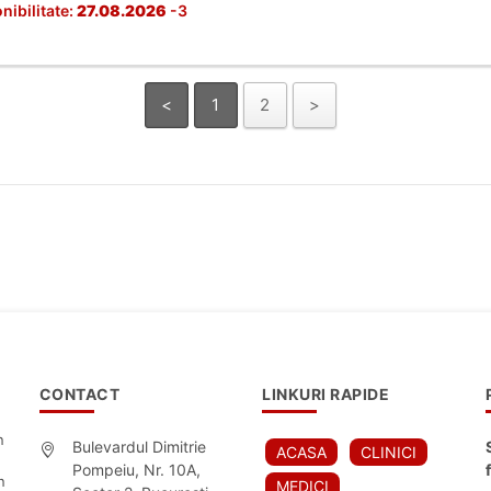
nibilitate:
27.08.2026
-3
<
1
2
>
CONTACT
LINKURI RAPIDE
n
Bulevardul Dimitrie
ACASA
CLINICI
Pompeiu, Nr. 10A,
n
MEDICI