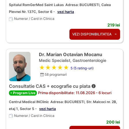
Spitalul RomGerMed Saint Lukas
Adresa: BUCURESTI, Calea
Plevnei Nr. 137C, Sector 6 -
vezi harta
Numerar / Card in Clinica
219 lei
VEZI DISPONIBILITATEA
Dr. Marian Octavian Mocanu
Medic Specialist, Gastroenterologie
★★★★★
5 (5 rating-uri)
58 programari
Consultatie CAS + ecografie cu plata
Prima disponibilitate: 11.08.2026 - 6 locuri
• Program Live
Centrul Medical INClinic
Adresa: BUCURESTI, Str. Malcoci nr. 2B,
etaj 1, Sector 5 -
vezi harta
Numerar / Card in Clinica
200 lei