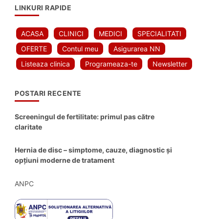
LINKURI RAPIDE
ACASA
CLINICI
MEDICI
SPECIALITATI
OFERTE
Contul meu
Asigurarea NN
Listeaza clinica
Programeaza-te
Newsletter
POSTARI RECENTE
Screeningul de fertilitate: primul pas către
claritate
Hernia de disc – simptome, cauze, diagnostic și
opțiuni moderne de tratament
ANPC