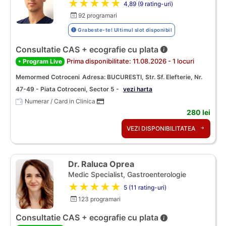
★★★★★
4,89 (9 rating-uri)
92 programari
Grabeste-te! Ultimul slot disponibil
Consultatie CAS + ecografie cu plata
Prima disponibilitate: 11.08.2026 - 1 locuri
• Program Live
Memormed Cotroceni
Adresa: BUCURESTI, Str. Sf. Elefterie, Nr.
47-49 - Piata Cotroceni, Sector 5 -
vezi harta
Numerar / Card in Clinica
280 lei
VEZI DISPONIBILITATEA
Dr. Raluca Oprea
Medic Specialist, Gastroenterologie
★★★★★
5 (11 rating-uri)
123 programari
Consultatie CAS + ecografie cu plata