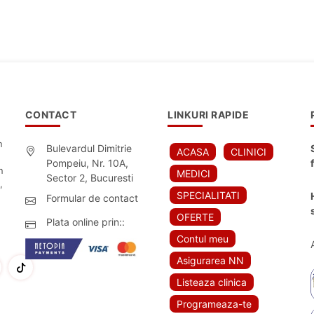
CONTACT
LINKURI RAPIDE
n
Bulevardul Dimitrie
ACASA
CLINICI
Pompeiu, Nr. 10A,
n
MEDICI
Sector 2, Bucuresti
,
SPECIALITATI
Formular de contact
OFERTE
Plata online prin::
Contul meu
Asigurarea NN
Listeaza clinica
Programeaza-te