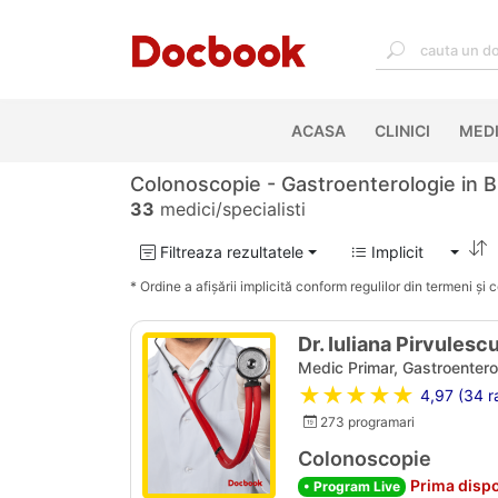
ACASA
(CURRENT)
CLINICI
MEDI
Colonoscopie - Gastroenterologie in B
33
medici/specialisti
Filtreaza rezultatele
Implicit
* Ordine a afișării implicită conform regulilor din termeni și co
Dr. Iuliana Pirvulesc
Medic Primar, Gastroentero
★★★★★
4,97 (34 ra
273 programari
Colonoscopie
Prima dispo
• Program Live