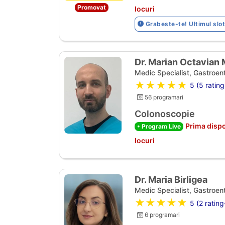
Promovat
locuri
Grabeste-te! Ultimul slot
Dr. Marian Octavian
Medic Specialist, Gastroen
★★★★★
5 (5 rating
56 programari
Colonoscopie
Prima dispo
• Program Live
locuri
Dr. Maria Birligea
Medic Specialist, Gastroen
★★★★★
5 (2 rating
6 programari