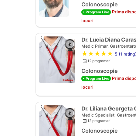
Colonoscopie
Prima dispo
• Program Live
locuri
Dr. Lucia Diana Cara
Medic Primar, Gastroentero
★★★★★
5 (1 rating
12 programari
Colonoscopie
Prima dispo
• Program Live
locuri
Dr. Liliana Georgeta
Medic Specialist, Gastroen
12 programari
Colonoscopie