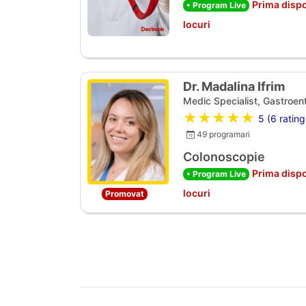
Prima dispo
• Program Live
locuri
Dr. Madalina Ifrim
Medic Specialist, Gastroen
★★★★★
5 (6 rating
49 programari
Colonoscopie
Prima dispo
• Program Live
locuri
Promovat