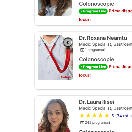
Colonoscopie
Prima dispo
• Program Live
locuri
Dr. Roxana Neamtu
Medic Specialist, Gastroen
1 programari
Colonoscopie
Prima dispo
• Program Live
locuri
Dr. Laura Ilisei
Medic Specialist, Gastroen
★★★★★
5 (34 ratin
242 programari