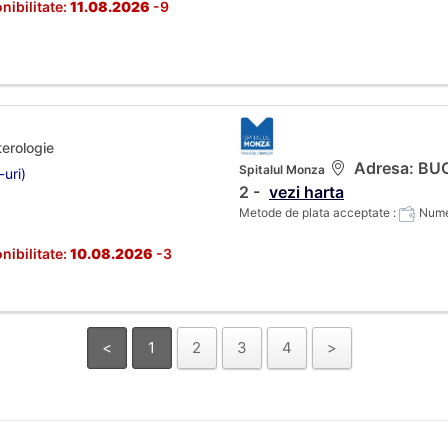
nibilitate:
11.08.2026
-9
terologie
Adresa: BUCU
Spitalul Monza
-uri)
2 -
vezi harta
Metode de plata acceptate :
Numer
nibilitate:
10.08.2026
-3
<
1
2
3
4
>