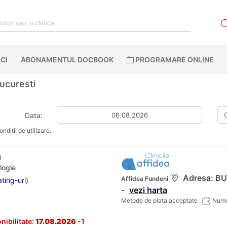
CI
ABONAMENTUL DOCBOOK
PROGRAMARE ONLINE
ucuresti
Data:
nditii de utilizare.
u
logie
Adresa: BUC
Affidea Fundeni
ting-uri)
-
vezi harta
Metode de plata acceptate :
Numer
nibilitate:
17.08.2026
-1