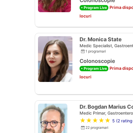
Colonoscopie
Prima dispo
• Program Live
locuri
Dr. Monica State
Medic Specialist, Gastroen
1 programari
Colonoscopie
Prima dispo
• Program Live
locuri
Dr. Bogdan Marius C
Medic Primar, Gastroentero
★★★★★
5 (2 rating
22 programari