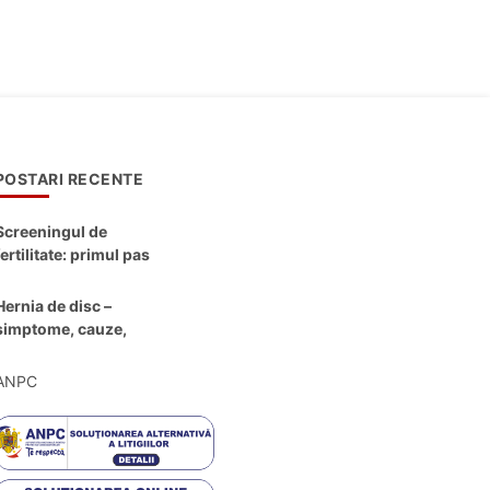
POSTARI RECENTE
Screeningul de
fertilitate: primul pas
către claritate
Hernia de disc –
simptome, cauze,
diagnostic și opțiuni
moderne de
ANPC
tratament