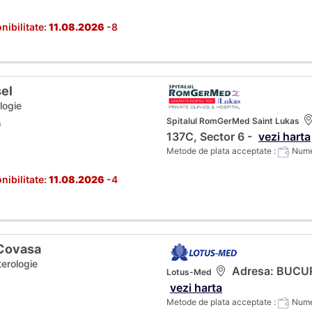
nibilitate:
11.08.2026
-8
sel
logie
Spitalul RomGerMed Saint Lukas
)
137C, Sector 6 -
vezi harta
Metode de plata acceptate :
Numer
nibilitate:
11.08.2026
-4
 Covasa
terologie
Adresa: BUCURES
Lotus-Med
vezi harta
Metode de plata acceptate :
Numer