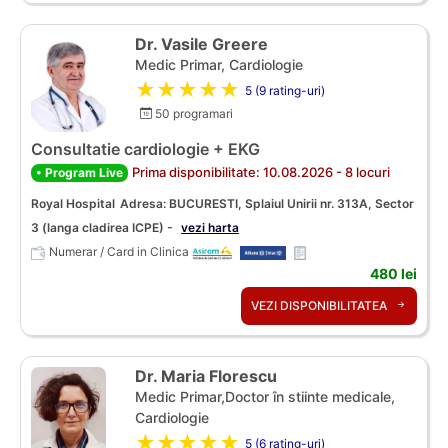
Dr. Vasile Greere
Medic Primar, Cardiologie
★★★★★
5 (9 rating-uri)
50 programari
Consultatie cardiologie + EKG
Prima disponibilitate: 10.08.2026 - 8 locuri
• Program Live
Royal Hospital
Adresa: BUCURESTI, Splaiul Unirii nr. 313A, Sector
3 (langa cladirea ICPE) -
vezi harta
Numerar / Card in Clinica
480 lei
VEZI DISPONIBILITATEA
Dr. Maria Florescu
Medic Primar,Doctor în stiinte medicale,
Cardiologie
★★★★★
5 (6 rating-uri)