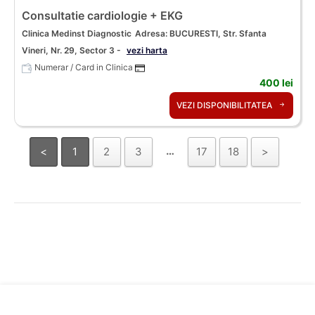
Consultatie cardiologie + EKG
Clinica Medinst Diagnostic
Adresa: BUCURESTI, Str. Sfanta
Vineri, Nr. 29, Sector 3 -
vezi harta
Numerar / Card in Clinica
400 lei
VEZI DISPONIBILITATEA
…
<
1
2
3
17
18
>