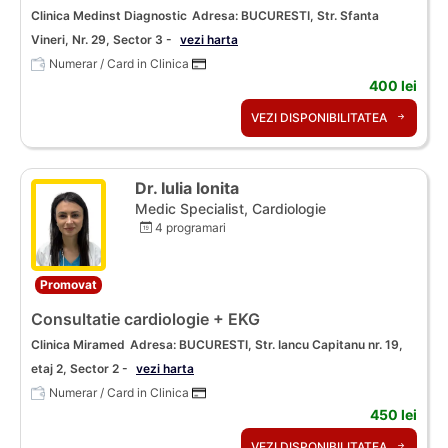
Clinica Medinst Diagnostic
Adresa: BUCURESTI, Str. Sfanta
Vineri, Nr. 29, Sector 3 -
vezi harta
Numerar / Card in Clinica
400 lei
VEZI DISPONIBILITATEA
Dr. Iulia Ionita
Medic Specialist, Cardiologie
4 programari
Promovat
Consultatie cardiologie + EKG
Clinica Miramed
Adresa: BUCURESTI, Str. Iancu Capitanu nr. 19,
etaj 2, Sector 2 -
vezi harta
Numerar / Card in Clinica
450 lei
VEZI DISPONIBILITATEA