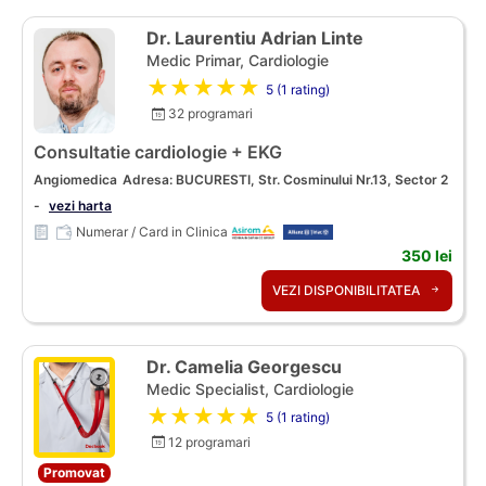
Dr. Laurentiu Adrian Linte
Medic Primar, Cardiologie
★★★★★
5 (1 rating)
32 programari
Consultatie cardiologie + EKG
Angiomedica
Adresa: BUCURESTI, Str. Cosminului Nr.13, Sector 2
-
vezi harta
Numerar / Card in Clinica
350 lei
VEZI DISPONIBILITATEA
Dr. Camelia Georgescu
Medic Specialist, Cardiologie
★★★★★
5 (1 rating)
12 programari
Promovat