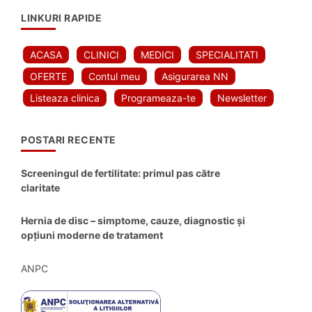
LINKURI RAPIDE
ACASA
CLINICI
MEDICI
SPECIALITATI
OFERTE
Contul meu
Asigurarea NN
Listeaza clinica
Programeaza-te
Newsletter
POSTARI RECENTE
Screeningul de fertilitate: primul pas către
claritate
Hernia de disc – simptome, cauze, diagnostic și
opțiuni moderne de tratament
ANPC