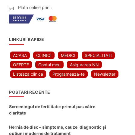
Plata online prin::
LINKURI RAPIDE
ACASA
CLINICI
MEDICI
SPECIALITATI
OFERTE
Contul meu
Asigurarea NN
Listeaza clinica
Programeaza-te
Newsletter
POSTARI RECENTE
Screeningul de fertilitate: primul pas către
claritate
Hernia de disc – simptome, cauze, diagnostic și
opțiuni moderne de tratament