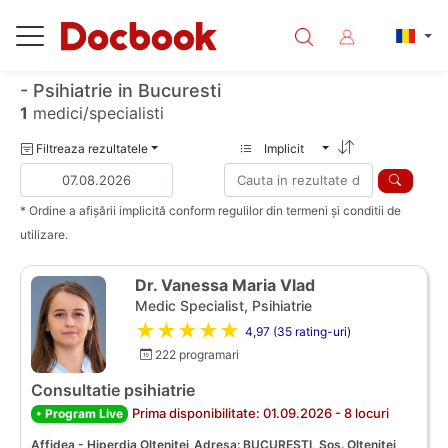
- Psihiatrie in Bucuresti
1
medici/specialisti
Filtreaza rezultatele
Implicit
* Ordine a afișării implicită conform regulilor din termeni și conditii de
utilizare.
Dr. Vanessa Maria Vlad
Medic Specialist, Psihiatrie
★★★★★
4,97 (35 rating-uri)
222 programari
Consultatie psihiatrie
Prima disponibilitate: 01.09.2026 - 8 locuri
• Program Live
Affidea - Hiperdia Oltenitei
Adresa: BUCURESTI, Sos. Oltenitei