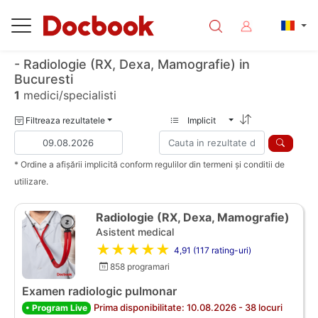
- Radiologie (RX, Dexa, Mamografie) in
Bucuresti
1
medici/specialisti
Filtreaza rezultatele
Implicit
* Ordine a afișării implicită conform regulilor din termeni și conditii de
utilizare.
Radiologie (RX, Dexa, Mamografie)
Asistent medical
★★★★★
4,91 (117 rating-uri)
858 programari
Examen radiologic pulmonar
Prima disponibilitate: 10.08.2026 - 38 locuri
• Program Live