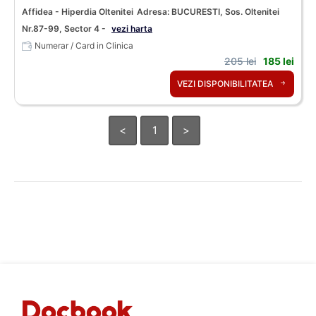
Affidea - Hiperdia Oltenitei
Adresa: BUCURESTI, Sos. Oltenitei
Nr.87-99, Sector 4 -
vezi harta
Numerar / Card in Clinica
205 lei
185 lei
VEZI DISPONIBILITATEA
<
1
>