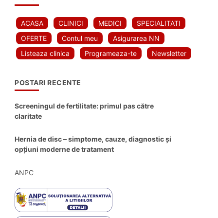
ACASA
CLINICI
MEDICI
SPECIALITATI
OFERTE
Contul meu
Asigurarea NN
Listeaza clinica
Programeaza-te
Newsletter
POSTARI RECENTE
Screeningul de fertilitate: primul pas către
claritate
Hernia de disc – simptome, cauze, diagnostic și
opțiuni moderne de tratament
ANPC